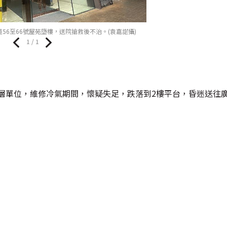
56至66號屋苑墮樓，送院搶救後不治。(袁嘉諾攝)
1 / 1
中層單位，維修冷氣期間，懷疑失足，跌落到2樓平台，昏迷送往