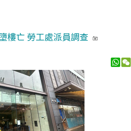
墮樓亡 勞工處派員調查
What