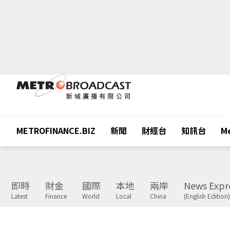
METROFINANCE.BIZ
新聞
財經台
知訊台
Me
即時
財金
國際
本地
兩岸
News Expr
Latest
Finance
World
Local
China
(English Edition)