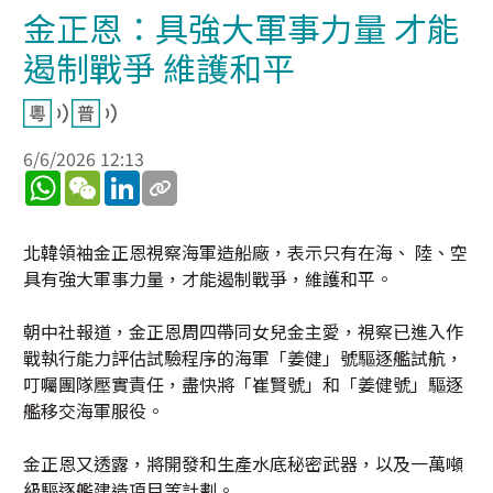
金正恩：具強大軍事力量 才能
遏制戰爭 維護和平
6/6/2026 12:13
WhatsApp
WeChat
LinkedIn
北韓領袖金正恩視察海軍造船廠，表示只有在海、 陸、空
具有強大軍事力量，才能遏制戰爭，維護和平。
朝中社報道，金正恩周四帶同女兒金主愛，視察已進入作
戰執行能力評估試驗程序的海軍「姜健」號驅逐艦試航，
叮囑團隊壓實責任，盡快將「崔賢號」和「姜健號」驅逐
艦移交海軍服役。
金正恩又透露，將開發和生產水底秘密武器，以及一萬噸
級驅逐艦建造項目等計劃。