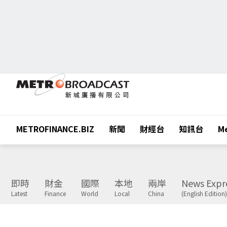
METROFINANCE.BIZ
新聞
財經台
知訊台
Me
即時
財金
國際
本地
兩岸
News Expr
Latest
Finance
World
Local
China
(English Edition)