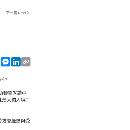
下一篇 Next 》
sApp
WeChat
Messenger
LinkedIn
罪。
功聯絡就讀中
珠澳大橋入境口
警方會繼續與受