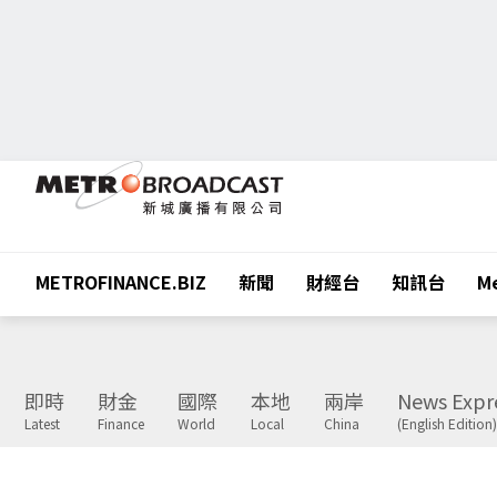
METROFINANCE.BIZ
新聞
財經台
知訊台
Me
即時
財金
國際
本地
兩岸
News Expr
Latest
Finance
World
Local
China
(English Edition)