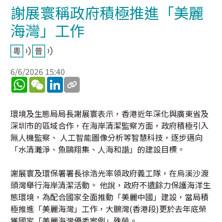
謝展寰稱政府積極推進「美麗
海灣」工作
6/6/2026 15:40
WhatsApp
WeChat
LinkedIn
環境及生態局局長謝展寰表示，香港近年深化與廣東省及
深圳市的區域合作，在海岸清潔監察方面，政府積極引入
無人機監察、 人工智能圖像分析等智慧科技，逐步邁向
「水清灘淨、魚鷗翔集、人海和諧」的建設目標。
謝展寰及環保署署長徐浩光率領政府義工隊，在烏溪沙渡
頭灣舉行海岸清潔活動。 他說，政府不遺餘力保護海洋生
態環境，為配合國家全面推動「美麗中國」建設，當局積
極推進「美麗海灣」工作，大鵬灣(香港段)更於去年底榮
獲國家「美麗海灣優秀案例」殊榮。