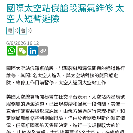
國際太空站俄艙段漏氣維修 太
空人短暫避險
6/6/2026 16:12
WhatsApp
WeChat
LinkedIn
國際太空站俄羅斯艙段，出現裂縫和漏氣問題的通道進行
維修，其間5名太空人進入，與太空站對接的龍飛船避
險，維修工作目前暫停，太空人返回太空站工作。
美國太空總署新聞秘書在社交平台表示，太空站內星辰號
服務艙的過渡通道，已出現裂縫和漏氣一段時間，美俄一
直合作調查裂縫形成原因，由俄方通過運行管理措施，和
定期局部維修控制相關風險，但由於近期發現新的漏氣情
況，俄羅斯國家航天集團決定，進行一次規模較大的維
修。 出於安全考慮，太空總署要求5名太空人，在維修期