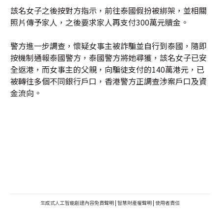
該名女子之後按對方指示，前往泰國假扮被綁架，並相關
照片傳予家人，之後要求家人再支付300萬元贖金。
警方進一步調查，懷疑女事主被詐騙並自行到泰國，隨即
按機制通報泰國警方，泰國警方將她尋獲，該名女子已安
全返港，而女事主的父親，向騙徒支付的140萬港元，已
被轉往多個不同銀行戶口，香港警方正調查涉案戶口及資
金流向。
生成式人工智能創建內容免責聲明
|
智慧財產權聲明
|
使用者責任