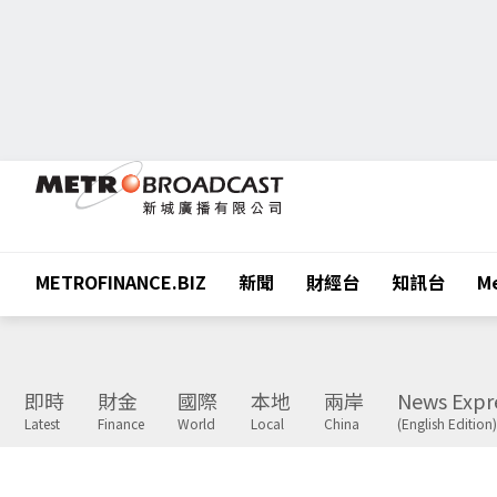
METROFINANCE.BIZ
新聞
財經台
知訊台
Me
即時
財金
國際
本地
兩岸
News Expr
Latest
Finance
World
Local
China
(English Edition)