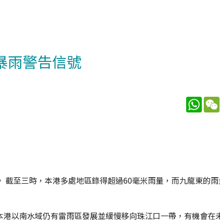
暴雨警告信號
What
 截至三時，本港多處地區錄得超過60毫米雨量，而九龍東的雨量
本港以南水域仍有雷雨區發展並緩慢移向珠江口一帶，有機會在