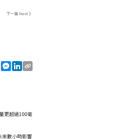
下一篇 Next 》
sApp
WeChat
Messenger
LinkedIn
更超過100毫
未來數小時影響