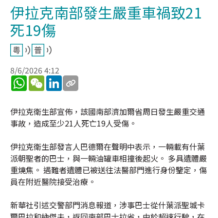
伊拉克南部發生嚴重車禍致21
死19傷
8/6/2026 4:12
WhatsApp
WeChat
LinkedIn
伊拉克衛生部宣佈，該國南部濟加爾省周日發生嚴重交通
事故，造成至少21人死亡19人受傷。
伊拉克衛生部發言人巴德爾在聲明中表示，一輛載有什葉
派朝聖者的巴士，與一輛油罐車相撞後起火。 多具遺體嚴
重燒焦。 遇難者遺體已被送往法醫部門進行身份鑒定，傷
員在附近醫院接受治療。
新華社引述交警部門消息報道，涉事巴士從什葉派聖城卡
爾巴拉和納傑夫，返回南部巴士拉省，由於超速行駛，在