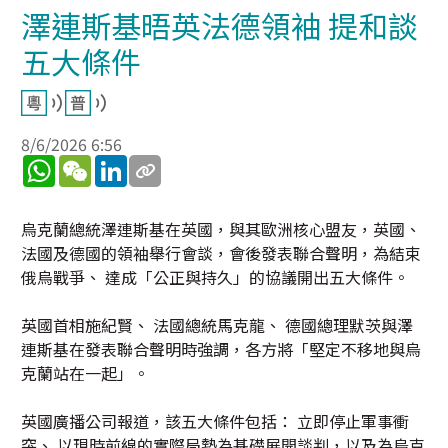
澤連斯基晤英法德領袖 提和談
五大條件
8/6/2026 6:56
WhatsApp
WeChat
LinkedIn
烏克蘭總統澤連斯基在英國，與其歐洲核心盟友，英國、
法國及德國的領袖舉行會談，會後發表聯合聲明，為結束
俄烏戰爭、 達成「公正與持久」的協議開出五大條件。
英國首相施紀賢、 法國總統馬克龍、 德國總理默茨與澤
連斯基在發表聯合聲明時強調，各方將「堅定不移地與烏
克蘭站在一起」。
英國廣播公司報道，該五大條件包括： 立即停止軍事衝
突、 以現時前線的實際局勢為基礎展開談判，以及為烏克