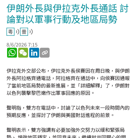
伊朗外長與伊拉克外長通話 討
論對以軍事行動及地區局勢
8/6/2026 7:15
WhatsApp
WeChat
LinkedIn
伊拉克外交部公布，伊拉克外長侯賽因在周日晚，與伊朗
外長阿拉格齊通電話，阿拉格齊在通話中，向侯賽因通報
了當前地區局勢的最新進展，並「詳細解釋」了，伊朗對
以色列襲擊黎巴嫩作出軍事回應的原因。
聲明指，雙方在電話中，討論了以色列未來一段時間內的
預期反應，並探討了伊朗與美國對話進程的前景。
聲明表示，雙方強調有必要加強外交努力以緩和緊張局
勢、 增強地區穩定，並同意未來，繼續就共同關心的問