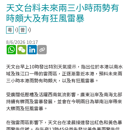
天文台料未來兩三小時雨勢有
時頗大及有狂風雷暴
8/6/2026 10:17
WhatsApp
WeChat
LinkedIn
天文台早上10時發出特別天氣提示，指出位於本港以南水
域及珠江口一帶的雷雨區，正逐漸靠近本港，預料未來兩
三小時本港雨勢有時頗大，以及有狂風雷暴。
受廣闊低壓槽及活躍西南氣流影響，廣東沿岸及南海北部
持續有驟雨及雷暴發展，並會在今明兩日為華南沿岸帶來
大驟雨及狂風雷暴。
在強雷雨區影響下，天文台在凌晨接連發出紅色和黃色暴
雨警告信號。 在午夜12時45分首先發出黃色暴雨警告信