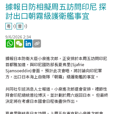
據報日防相擬周五訪問印尼 探
討出口朝霧級護衛艦事宜
9/6/2026 2:34
WhatsApp
WeChat
LinkedIn
據報日本防衛大臣小泉進次郎，正安排於本周五訪問印尼
首都雅加達，與印尼國防部長夏弗里(Sjafrie
Sjamsoeddin)會面。 預計此次會晤，將討論向印尼軍
方，出口日本海上自衛隊「朝霧」級護衛艦的事宜。
共同社引述消息人士報道，小泉進次郎還會安排，禮節性
拜會印尼總統普拉博沃，並計劃於周六返回日本。 但最終
決定將在考慮日本國會日程後盡快作出。
夏弗里剛結束日本訪問，上周五在東京和小泉進次郎會