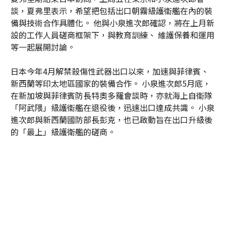
談，夏弗里表示，希望把包括出口朝霧級護衞艦在內的裝
備與技術合作具體化。 他與小泉進次郎確認，將在上月新
設的工作人員磋商框架下，與教育訓練、 維護保養和運用
等一起展開討論。
日本今年4月解禁殺傷性武器出口以來，加速與菲律賓、
新西蘭等印太地區國家的裝備合作。 小泉進次郎5月底，
在新加坡與菲律賓防長特奧多羅會談時，亦就海上自衞隊
「阿武隈」級護衞艦在退役後，迅速出口達成共識。 小泉
進次郎與新西蘭國防部長彭克，也已啟動旨在出口升級後
的「最上」級護衛艦的磋商。