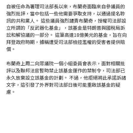
自被任命為署理司法部長以來，布蘭奇面臨來自參議員的
強烈批評，當中包括一些他需要爭取支持，以通過提名聆
訊的共和黨人。 這些議員強烈譴責布蘭奇，授權司法部設
立所謂的「反武器化基金」，該基金是特朗普與國稅局訴
訟和解協議的一部分。 這筆高達18億美元的基金，旨在向
拜登政府時期，據稱遭受司法部檢控濫權的受害者提供賠
償。
布蘭奇上周二向眾議院一個小組委員會表示，面對相關批
評以及聯邦法官暫時禁止該基金運作的禁制令，司法部已
永久放棄設立該基金的計劃。 不過，他拒絕將此承諾訴諸
文字，這引發了外界對司法部日後可能重啟該基金的疑
慮。