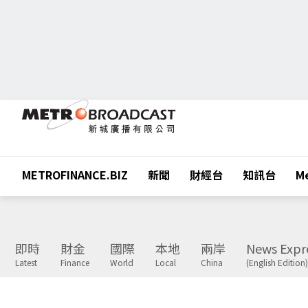
METROFINANCE.BIZ
新聞
財經台
知訊台
Me
即時
財金
國際
本地
兩岸
News Expr
Latest
Finance
World
Local
China
(English Edition)