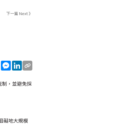
下一篇 Next 》
sApp
WeChat
Messenger
LinkedIn
克制，並避免採
阻礙地大規模