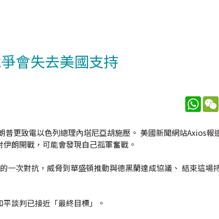
戰爭會失去美國支持
What
普更致電以色列總理內塔尼亞胡施壓。 美國新聞網站Axios報
對伊朗開戰，可能會發現自己孤軍奮戰。
的一次對抗，威脅到華盛頓推動與德黑蘭達成協議、 結束這場
和平談判已接近「最終目標」。