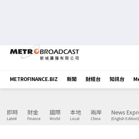
METROFINANCE.BIZ
新聞
財經台
知訊台
Me
即時
財金
國際
本地
兩岸
News Expr
Latest
Finance
World
Local
China
(English Edition)