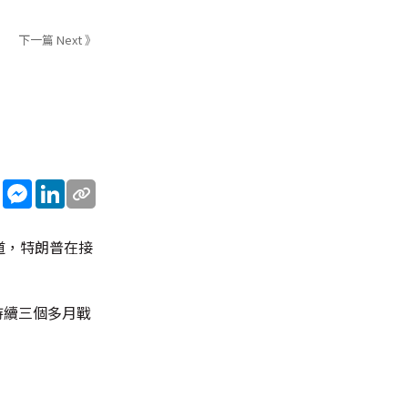
下一篇 Next 》
sApp
WeChat
Messenger
LinkedIn
道，特朗普在接
持續三個多月戰