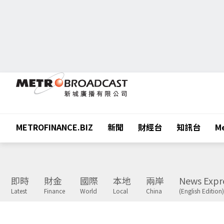
METROFINANCE.BIZ
新聞
財經台
知訊台
Me
即時
財金
國際
本地
兩岸
News Expr
Latest
Finance
World
Local
China
(English Edition)