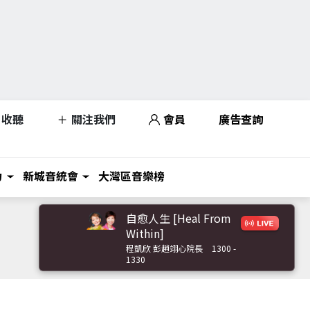
收聽
關注我們
會員
廣告查詢
力
新城音統會
大灣區音樂榜
自愈人生 [Heal From
Within]
程凱欣 彭趙翊心院長
1300 -
1330