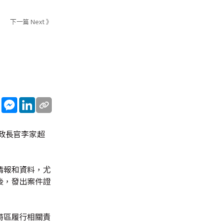
下一篇 Next 》
sApp
WeChat
Messenger
LinkedIn
政長官李家超
情報和資料，尤
後，發出案件證
特區履行相關責