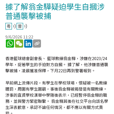
據了解翁金驊疑迫學生自摑涉
普通襲擊被捕
9/6/2026 11:22
WhatsApp
WeChat
LinkedIn
香港籃球總會副會長、 籃球教練翁金驊，涉嫌在2023/24
學年，捉著學生的手迫對方自摑。 據了解，他涉嫌普通襲
擊被捕，凌晨獲准保釋，下月22日再到警署報到。
早前網上流傳片段，有學生在學校球場，懷疑被一名教練
體罰，周圍有學生圍觀，事後翁金驊被揭發是有關教練。
涉事的直資學校漢華中學隨後表示，已經暫停翁金驊的職
務，並與警方緊密聯繫。 翁金驊其後在社交平台向該名學
生深表歉意，承認不論任何情況，都不應以有關方式責
罰。