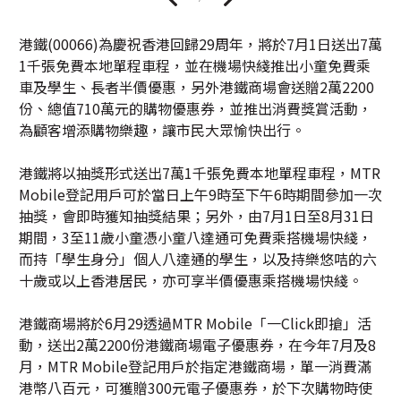
港鐵(00066)為慶祝香港回歸29周年，將於7月1日送出7萬
1千張免費本地單程車程，並在機場快綫推出小童免費乘
車及學生、長者半價優惠，另外港鐵商場會送贈2萬2200
份、總值710萬元的購物優惠券，並推出消費獎賞活動，
為顧客增添購物樂趣，讓市民大眾愉快出行。
港鐵將以抽獎形式送出7萬1千張免費本地單程車程，MTR
Mobile登記用戶可於當日上午9時至下午6時期間參加一次
抽獎，會即時獲知抽獎結果；另外，由7月1日至8月31日
期間，3至11歲小童憑小童八達通可免費乘搭機場快綫，
而持「學生身分」個人八達通的學生，以及持樂悠咭的六
十歲或以上香港居民，亦可享半價優惠乘搭機場快綫。
港鐵商場將於6月29透過MTR Mobile「一Click即搶」活
動，送出2萬2200份港鐵商場電子優惠券，在今年7月及8
月，MTR Mobile登記用戶於指定港鐵商場，單一消費滿
港幣八百元，可獲贈300元電子優惠券，於下次購物時使