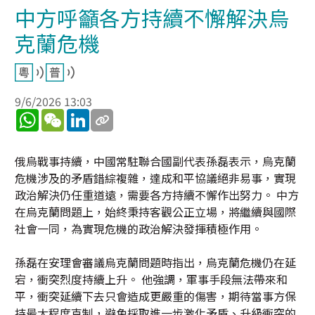
中方呼籲各方持續不懈解決烏
克蘭危機
9/6/2026 13:03
WhatsApp
WeChat
LinkedIn
俄烏戰事持續，中國常駐聯合國副代表孫磊表示，烏克蘭
危機涉及的矛盾錯綜複雜，達成和平協議絕非易事，實現
政治解決仍任重道遠，需要各方持續不懈作出努力。 中方
在烏克蘭問題上，始終秉持客觀公正立場，將繼續與國際
社會一同，為實現危機的政治解決發揮積極作用。
孫磊在安理會審議烏克蘭問題時指出，烏克蘭危機仍在延
宕，衝突烈度持續上升。 他強調，軍事手段無法帶來和
平，衝突延續下去只會造成更嚴重的傷害，期待當事方保
持最大程度克制，避免採取進一步激化矛盾、升級衝突的