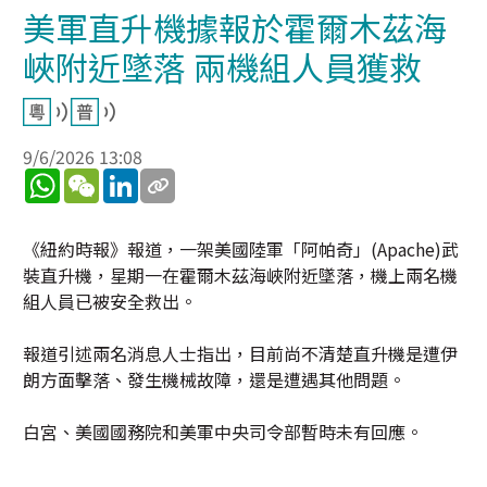
美軍直升機據報於霍爾木茲海
峽附近墜落 兩機組人員獲救
9/6/2026 13:08
WhatsApp
WeChat
LinkedIn
《紐約時報》報道，一架美國陸軍「阿帕奇」(Apache)武
裝直升機，星期一在霍爾木茲海峽附近墜落，機上兩名機
組人員已被安全救出。
報道引述兩名消息人士指出，目前尚不清楚直升機是遭伊
朗方面擊落、發生機械故障，還是遭遇其他問題。
白宮、美國國務院和美軍中央司令部暫時未有回應。