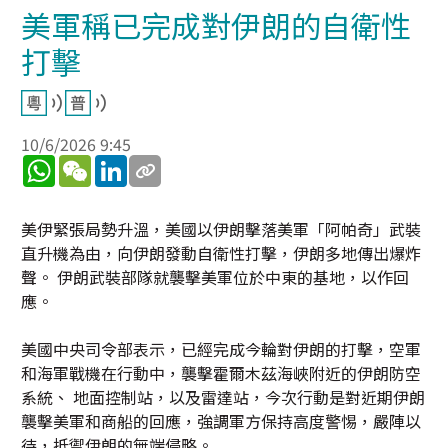
美軍稱已完成對伊朗的自衛性
打擊
10/6/2026 9:45
WhatsApp
WeChat
LinkedIn
美伊緊張局勢升溫，美國以伊朗擊落美軍「阿帕奇」武裝
直升機為由，向伊朗發動自衛性打擊，伊朗多地傳出爆炸
聲。 伊朗武裝部隊就襲擊美軍位於中東的基地，以作回
應。
美國中央司令部表示，已經完成今輪對伊朗的打擊，空軍
和海軍戰機在行動中，襲擊霍爾木茲海峽附近的伊朗防空
系統、 地面控制站，以及雷達站，今次行動是對近期伊朗
襲擊美軍和商船的回應，強調軍方保持高度警惕，嚴陣以
待，抵禦伊朗的無端侵略。