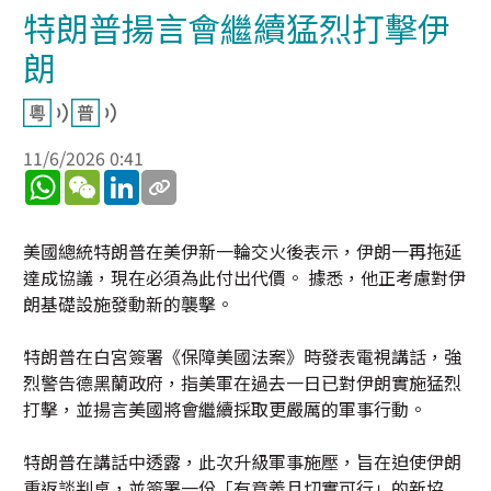
特朗普揚言會繼續猛烈打擊伊
朗
11/6/2026 0:41
WhatsApp
WeChat
LinkedIn
美國總統特朗普在美伊新一輪交火後表示，伊朗一再拖延
達成協議，現在必須為此付出代價。 據悉，他正考慮對伊
朗基礎設施發動新的襲擊。
特朗普在白宮簽署《保障美國法案》時發表電視講話，強
烈警告德黑蘭政府，指美軍在過去一日已對伊朗實施猛烈
打擊，並揚言美國將會繼續採取更嚴厲的軍事行動。
特朗普在講話中透露，此次升級軍事施壓，旨在迫使伊朗
重返談判桌，並簽署一份「有意義且切實可行」的新協