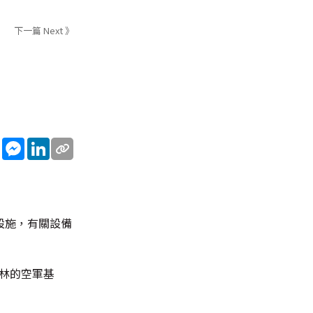
下一篇 Next 》
sApp
WeChat
Messenger
LinkedIn
設施，有關設備
巴林的空軍基