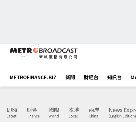
METROFINANCE.BIZ
新聞
財經台
知訊台
Me
即時
財金
國際
本地
兩岸
News Expr
Latest
Finance
World
Local
China
(English Edition)