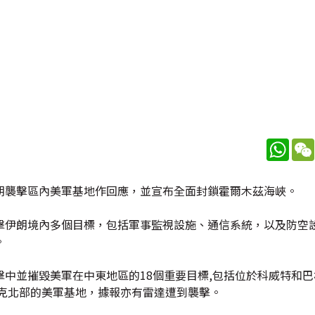
What
朗襲擊區內美軍基地作回應，並宣布全面封鎖霍爾木茲海峽。
擊伊朗境內多個目標，包括軍事監視設施、通信系統，以及防空
。
中並摧毀美軍在中東地區的18個重要目標,包括位於科威特和
拉克北部的美軍基地，據報亦有雷達遭到襲擊。