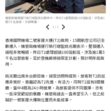
機管局機場運行執行總監姚兆聰表示，昨日T2處理超過100班航班，涉及逾1
萬5千名旅客。方穎暉攝。
1 / 1
香港國際機場二號客運大樓(T2)啟用，15間航空公司已全
數遷入，機管局機場運行執行總監姚兆聰表示，整個遷入
過程非常暢順，昨日T2處理超過100班航班，涉及逾1萬5
千名出發旅客，至於登機廊將按原定計劃，預計明年底啟
用。
姚兆聰出席本台節目後，接受訪問時提到，旅客對T2的反
應非常好，普遍認為T2先進、有活力，同時T2設有8間餐
廳，當中4間為24小時營業，為旅客提供不同選擇，亦有
一些深受歡迎的餐廳，機管局過去一直希望引入，但之前
礙於一號客運大樓無位置而未能成事。