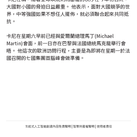
大國對小國的脅迫日益嚴重。 他表示，面對大國競爭的世
界，中等強國如果不想任人擺佈，就必須聯合起來共同抵
抗。
卡尼在星期六早前已經與愛爾蘭總理馬丁(Michael
Martin)會面，前一日亦在巴黎與法國總統馬克龍舉行會
晤。 他這次的歐洲訪問行程，主要是為即將在星期一於法
國召開的七國集團首腦峰會做準備。
生成式人工智能創建內容免責聲明
|
智慧財產權聲明
|
使用者責任