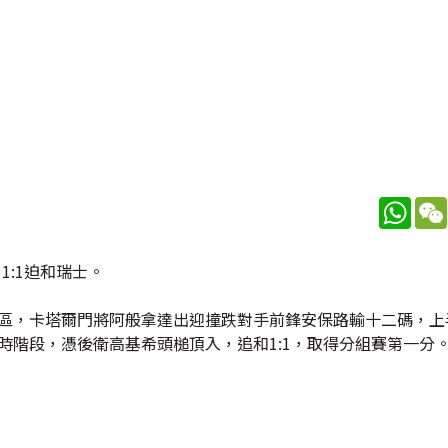
What
:1迫和瑞士。
禁區，卡塔爾門將阿般拿達出迎撞跌對手前鋒安保路輸十二碼，上
時階段，憑後衛高基希頭槌頂入，追和1:1，取得分組賽第一分