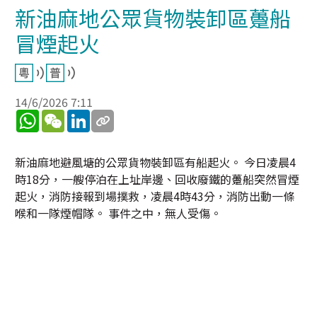
新油麻地公眾貨物裝卸區躉船
冒煙起火
14/6/2026 7:11
WhatsApp
WeChat
LinkedIn
新油麻地避風塘的公眾貨物裝卸區有船起火。 今日凌晨4
時18分，一艘停泊在上址岸邊、回收廢鐵的躉船突然冒煙
起火，消防接報到場撲救，凌晨4時43分，消防出動一條
喉和一隊煙帽隊。 事件之中，無人受傷。