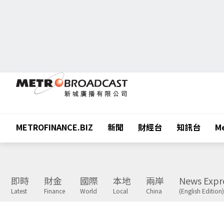
METROFINANCE.BIZ
新聞
財經台
知訊台
Me
即時
財金
國際
本地
兩岸
News Expr
Latest
Finance
World
Local
China
(English Edition)