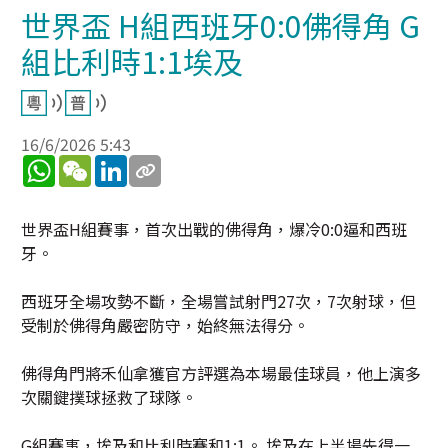
世界盃 H組西班牙0:0佛得角 G
組比利時1:1埃及
16/6/2026 5:43
WhatsApp
WeChat
LinkedIn
世界盃H組賽事，首次出戰的佛得角，爆冷0:0逼和西班
牙。
西班牙全場攻勢不斷，全場嘗試射門27次，7次射球，但
受制於佛得角嚴密防守，始終無法得分。
佛得角門將禾仙拿獲官方評選為本場最佳球員，他上演多
次關鍵撲球拯救了球隊。
G組賽事，埃及和比利時賽和1:1。 埃及在上半場先得一