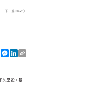
下一篇 Next 》
sApp
WeChat
Messenger
LinkedIn
不久墜毀，基