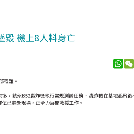
墜毀 機上8人料身亡
What
全部罹難。
時多，該架B52轟炸機執行常規測試任務。 轟炸機在基地起飛後
隊伍已趕赴現場，正全力展開救援工作。