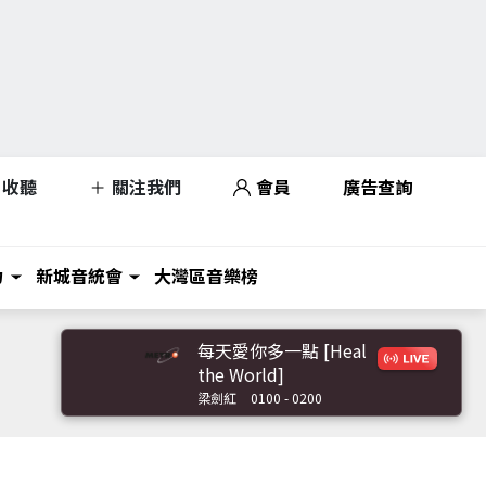
收聽
關注我們
會員
廣告查詢
力
新城音統會
大灣區音樂榜
每天愛你多一點 [Heal
the World]
梁劍紅
0100 - 0200