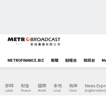
METROFINANCE.BIZ
新聞
財經台
知訊台
Me
即時
財金
國際
本地
兩岸
News Expr
Latest
Finance
World
Local
China
(English Edition)