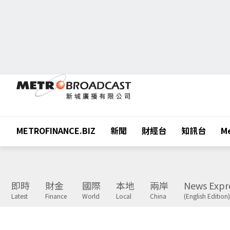
METROFINANCE.BIZ
新聞
財經台
知訊台
Me
即時
財金
國際
本地
兩岸
News Expr
Latest
Finance
World
Local
China
(English Edition)