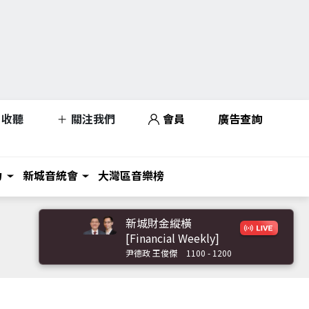
收聽
關注我們
會員
廣告查詢
力
新城音統會
大灣區音樂榜
新城財金縱橫
[Financial Weekly]
尹德政 王俊傑
1100 - 1200