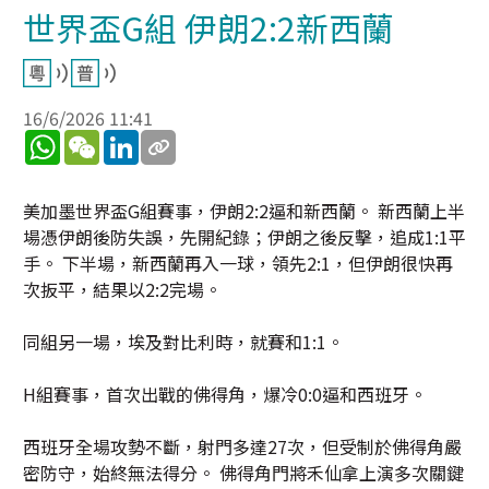
世界盃G組 伊朗2:2新西蘭
16/6/2026 11:41
WhatsApp
WeChat
LinkedIn
美加墨世界盃G組賽事，伊朗2:2逼和新西蘭。 新西蘭上半
場憑伊朗後防失誤，先開紀錄；伊朗之後反擊，追成1:1平
手。 下半場，新西蘭再入一球，領先2:1，但伊朗很快再
次扳平，結果以2:2完場。
同組另一場，埃及對比利時，就賽和1:1。
H組賽事，首次出戰的佛得角，爆冷0:0逼和西班牙。
西班牙全場攻勢不斷，射門多達27次，但受制於佛得角嚴
密防守，始終無法得分。 佛得角門將禾仙拿上演多次關鍵