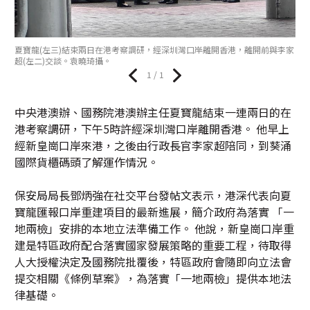
夏寶龍(左三)結束兩日在港考察調研，經深圳灣口岸離開香港，離開前與李家
超(左二)交談。袁曉琦攝。
1 / 1
中央港澳辦、國務院港澳辦主任夏寶龍結束一連兩日的在
港考察調研，下午5時許經深圳灣口岸離開香港。 他早上
經新皇崗口岸來港，之後由行政長官李家超陪同，到葵涌
國際貨櫃碼頭了解運作情況。
保安局局長鄧炳強在社交平台發帖文表示，港深代表向夏
寶龍匯報口岸重建項目的最新進展，簡介政府為落實 「一
地兩檢」安排的本地立法準備工作。 他說，新皇崗口岸重
建是特區政府配合落實國家發展策略的重要工程，待取得
人大授權決定及國務院批覆後，特區政府會隨即向立法會
提交相關《條例草案》，為落實「一地兩檢」提供本地法
律基礎。