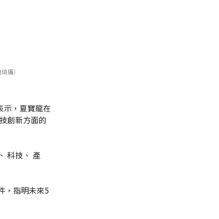
曉琦攝）
表示，夏寶龍在
科技創新方面的
 科技、 產
件，指明未來5