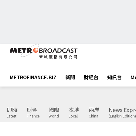
METROFINANCE.BIZ
新聞
財經台
知訊台
Me
即時
財金
國際
本地
兩岸
News Expr
Latest
Finance
World
Local
China
(English Edition)