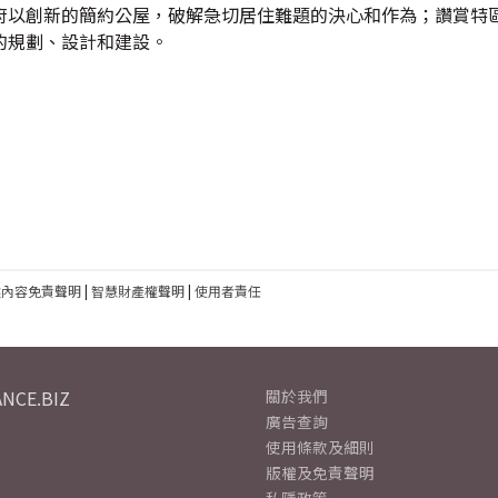
府以創新的簡約公屋，破解急切居住難題的決心和作為；讚賞特
的規劃、設計和建設。
建內容免責聲明
|
智慧財產權聲明
|
使用者責任
NCE.BIZ
關於我們
廣告查詢
使用條款及細則
版權及免責聲明