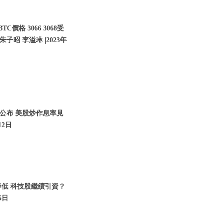
價格 3066 3068受
子昭 李溢琳 |2023年
將公布 美股炒作息率見
12日
降低 科技股繼續引資？
5日