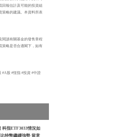
或回報估計及可能的投資組
資策略的建議。本資料所表
及閱讀有關基金的發售章程
或策略是否合適閣下，如有
 #A股 #恆指 #投資 #中證
科指ETF3033情況如
|比特幣繼續強勢 留意