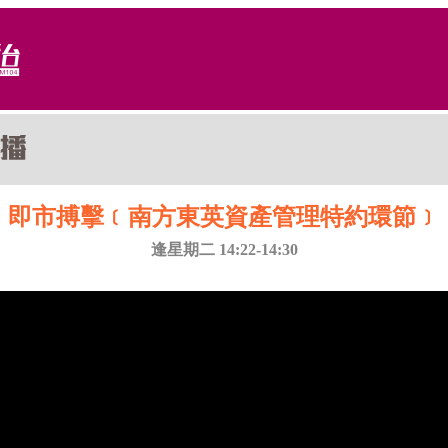
即市搏擊﹝南方東英資產管理特約環節﹞
逢星期二 14:22-14:30