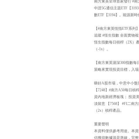
南方東英全球首家發行 #南
中證5G通信主題ETF【3
數ETF【3194】。能源新
【#南方東英恆指ETF系列
追蹤 #恆生指數 全面實物複
恆生指數每日槓桿（2X）產
（-1x）。
【南方東英滬深300指數每日
策略來實現投資目標，入場
睇好A股市場，中意中小盤股還
【7248】#南方A50每
資內地新經濟板塊； 投資
淡留意 【7568】 #FI
（2x）槓桿產品。
重要聲明
本資料僅供參考用途。本資
信獲得數據源是準確，完整