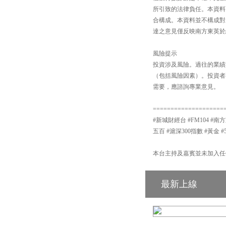
所引致的法律負任。本資料
合構成。本資料並不構成對
達之意見僅反映南方東英於
風險提示
投資涉及風險。過往的業績
（包括風險因素）。投資者
需要，應諮詢專業意見。
====================
#新城財經台 #FM104 #南方
五百 #滬深300指數 #黃金 #
本台主持及嘉賓並未加入任
最新上線