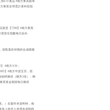
掛ETF產品 #南方東英銀華
#南方東英全球雲計算科技指
品留意【7200】#南方東英
方東英恆生指數每日反向
33】，採取基於掉期的合成模擬
】 #南方A50；
005】#南方中證五百，投
數槓桿兩倍（睇升2倍）；睇
南方東英黃金期貨每日兩倍
英」）在製作本資料時，相
會負上收件人使用本資料時