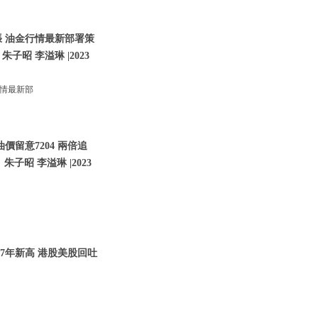
張 油金行情最新部署策
朱子昭 李溢琳 |2023
行情最新部
價留意7204 兩倍追
子昭 李溢琳 |2023
07年新高 港股美股回吐