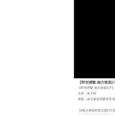
【即市搏擊-南方東英ETF
【即市搏擊-南方東英ETF】2
主持：朱子昭
嘉賓：南方東英資產管理 銷售
【#南方東英科技主題ETF