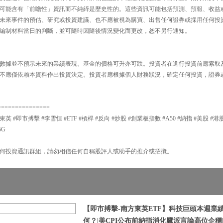
可能含有「前瞻性」資訊而不純綷是歷史性的。這些資訊可能包括預測、預報、收益
未來事件的預估、研究或投資建議、也不應被視為購買、出售任何證券或採用任何投
編制材料當日的判斷，並可隨時因隨後情況變化而更改，恕不另行通知。
數據並不預示未來的業績表現。基金的價格可升亦可跌。投資者在進行投資前應索取
不應僅依賴本資料作出投資決定。投資者應根據個人財務狀況，確定任何投資，證券
===============
東英 #即市搏擊 #李雪恒 #ETF #槓桿 #反向 #炒股 #創業板指數 #A50 #納指 #美股 #港股
5G
何投資通訊群組，請勿相信任何自稱股評人或助手的推介或招攬。
【即市搏擊-南方東英ETF】科技巨頭本週業績 
何？|美CPI公布前納指消化鷹派言論高位企穩