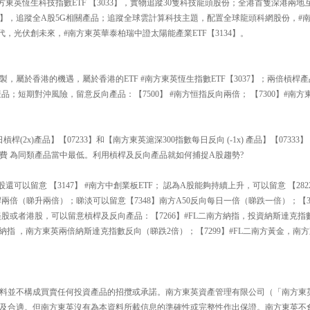
方東英恆生科技指數ETF 【3033】，實物追蹤30隻科技龍頭股份；全港首隻深港兩地互
193】，追蹤全A股5G相關產品；追蹤全球雲計算科技主題，配置全球龍頭科網股份，
時代，光伏創未來，#南方東英華泰柏瑞中證太陽能產業ETF【3134】。
】
製，屬於香港的機遇，屬於香港的ETF #南方東英恆生指數ETF【3037】；兩倍槓桿產
品；短期對沖風險，留意反向產品：【7500】 #南方恒指反向兩倍； 【7300】#南
槓桿(2x)產品】【07233】和【南方東英滬深300指數每日反向 (-1x) 產品】【073
費 為同類產品當中最低。利用槓桿及反向產品就如何捕捉A股趨勢?
可以留意 【3147】 #南方中創業板ETF； 認為A股能夠持續上升，可以留意 【2822
日槓桿兩倍（睇升兩倍）；睇淡可以留意【7348】南方A50反向每日一倍（睇跌一倍）；【3
美股或者港股，可以留意槓桿及反向產品：【7266】#FL二南方納指，投資納斯達克指
二南方納指 ，南方東英兩倍納斯達克指數反向（睇跌2倍）；【7299】#FL二南方黃金，
料並不構成買賣任何投資產品的招攬或承諾。南方東英資產管理有限公司（「南方東
及合適。但南方東英沒有為本資料所載信息的準確性或完整性作出保證。南方東英不