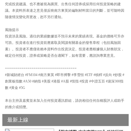
究或投資建議、也不應被視為購買、出售任何證券或採用任何投資策略的建
議。本資料所表達之意見僅反映南方東英於編制材料當日的判斷，並可隨時因
隨後情況變化而更改，恕不另行通知。
風險提示
投資涉及風險。過往的業績數據並不預示未來的業績表現。基金的價格可升亦
可跌。投資者在進行投資前應索取及閱讀有關基金的發售章程（包括風險因
素）。投資者不應僅依賴本資料作出投資決定。投資者應根據個人財務狀況，
確定任何投資，證券或策略是否合適閣下，如有需要，應諮詢專業意見。
===================================
#新城財經台 #FM104 #南方東英 #即市搏擊 #李雪恒 #ETF #槓桿 #反向 #炒股 #
創業板指數 #A50 #納指 #美股 #港股 #A股 #恆指 #投資 #中證五百 #滬深300指
數 #黃金 #5G
本台主持及嘉賓並未加入任何投資通訊群組，請勿相信任何自稱股評人或助手
的推介或招攬。
最新上線