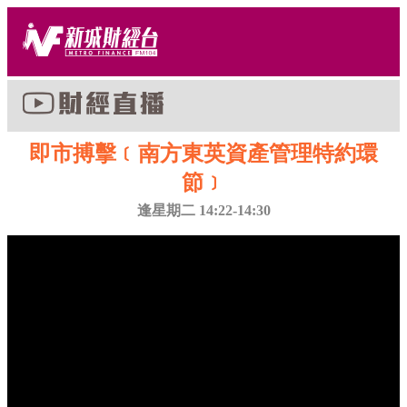
即市搏擊﹝南方東英資產管理特約環
節﹞
逢星期二 14:22-14:30