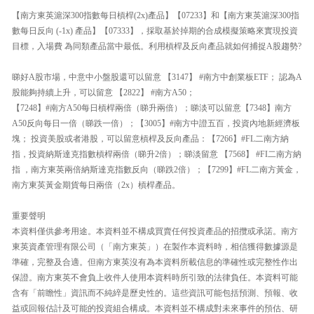
【南方東英滬深300指數每日槓桿(2x)產品】【07233】和【南方東英滬深300指
數每日反向 (-1x) 產品】【07333】，採取基於掉期的合成模擬策略來實現投資
目標，入場費 為同類產品當中最低。利用槓桿及反向產品就如何捕捉A股趨勢?
睇好A股市場，中意中小盤股還可以留意 【3147】 #南方中創業板ETF； 認為A
股能夠持續上升，可以留意 【2822】 #南方A50；
【7248】#南方A50每日槓桿兩倍（睇升兩倍）；睇淡可以留意【7348】南方
A50反向每日一倍（睇跌一倍）；【3005】#南方中證五百，投資內地新經濟板
塊； 投資美股或者港股，可以留意槓桿及反向產品：【7266】#FL二南方納
指，投資納斯達克指數槓桿兩倍（睇升2倍）；睇淡留意 【7568】 #FI二南方納
指 ，南方東英兩倍納斯達克指數反向（睇跌2倍）；【7299】#FL二南方黃金，
南方東英黃金期貨每日兩倍（2x）槓桿產品。
重要聲明
本資料僅供參考用途。本資料並不構成買賣任何投資產品的招攬或承諾。南方
東英資產管理有限公司（「南方東英」）在製作本資料時，相信獲得數據源是
準確，完整及合適。但南方東英沒有為本資料所載信息的準確性或完整性作出
保證。南方東英不會負上收件人使用本資料時所引致的法律負任。本資料可能
含有「前瞻性」資訊而不純綷是歷史性的。這些資訊可能包括預測、預報、收
益或回報估計及可能的投資組合構成。本資料並不構成對未來事件的預估、研