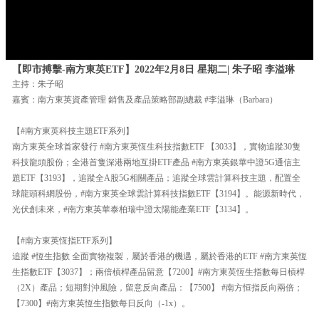
【即市搏擊-南方東英ETF】2022年2月8日 星期二| 朱子昭 李溢琳
主持：朱子昭
嘉賓：南方東英資產管理 銷售及產品策略部副總裁 #李溢琳（Barbara）
【#南方東英科技主題ETF系列】
南方東英全球首家發行 #南方東英恆生科技指數ETF 【3033】，實物追蹤30隻
科技龍頭股份；全港首隻深港兩地互掛ETF產品 #南方東英銀華中證5G通信主
題ETF【3193】，追蹤全A股5G相關產品；追蹤全球雲計算科技主題，配置全
球龍頭科網股份，#南方東英全球雲計算科技指數ETF【3194】。能源新時代，
光伏創未來，#南方東英華泰柏瑞中證太陽能產業ETF【3134】。
【#南方東英恆指ETF系列】
追蹤 #恆生指數 全面實物複製，屬於香港的機遇，屬於香港的ETF #南方東英恆
生指數ETF【3037】；兩倍槓桿產品留意【7200】#南方東英恆生指數每日槓桿
（2X）產品；短期對沖風險，留意反向產品：【7500】 #南方恒指反向兩倍；
【7300】#南方東英恆生指數每日反向（-1x）。