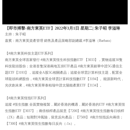
【即市搏擊-南方東英ETF】2022年3月1日 星期二| 朱子昭 李溢琳
主持：朱子昭
嘉賓：南方東英資產管理 銷售及產品策略部副總裁 #李溢琳（Barbara）
【#南方東英科技主題ETF系列】
南方東英全球首家發行 #南方東英恆生科技指數ETF 【3033】，實物追蹤30隻
科技龍頭股份；全港首隻深港兩地互掛ETF產品 #南方東英銀華中證5G通信主
題ETF【3193】，追蹤全A股5G相關產品；追蹤全球雲計算科技主題，配置全
球龍頭科網股份，#南方東英全球雲計算科技指數ETF【3194】。能源新時代，
光伏創未來，#南方東英華泰柏瑞中證太陽能產業ETF【3134】。
【#南方東英恆指ETF系列】
追蹤 #恆生指數 全面實物複製，屬於香港的機遇，屬於香港的ETF #南方東英恆
生指數ETF【3037】；兩倍槓桿產品留意【7200】#南方東英恆生指數每日槓桿
（2X）產品；短期對沖風險，留意反向產品：【7500】 #南方恒指反向兩倍；
【7300】#南方東英恆生指數每日反向（-1x）。