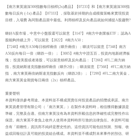
【南方東英滬深300指數每日槓桿(2x)產品】【07233】和【南方東英滬深300指
數每日反向 (-1x) 產品】【07333】，採取基於掉期的合成模擬策略來實現投資
目標，入場費 為同類產品當中最低。利用槓桿及反向產品就如何捕捉A股趨勢?
睇好A股市場，中意中小盤股還可以留意 【3147】 #南方中創業板ETF； 認為A
股能夠持續上升，可以留意 【2822】 #南方A50；
【7248】#南方A50每日槓桿兩倍（睇升兩倍）；睇淡可以留意【7348】南方
A50反向每日一倍（睇跌一倍）；【3005】#南方中證五百，投資內地新經濟板
塊； 投資美股或者港股，可以留意槓桿及反向產品：【7266】#FL二南方納
指，投資納斯達克指數槓桿兩倍（睇升2倍）；睇淡留意 【7568】 #FI二南方納
指 ，南方東英兩倍納斯達克指數反向（睇跌2倍）；【7299】#FL二南方黃金，
南方東英黃金期貨每日兩倍（2x）槓桿產品。
重要聲明
本資料僅供參考用途。本資料並不構成買賣任何投資產品的招攬或承諾。南方
東英資產管理有限公司（「南方東英」）在製作本資料時，相信獲得數據源是
準確，完整及合適。但南方東英沒有為本資料所載信息的準確性或完整性作出
保證。南方東英不會負上收件人使用本資料時所引致的法律負任。本資料可能
含有「前瞻性」資訊而不純綷是歷史性的。這些資訊可能包括預測、預報、收
益或回報估計及可能的投資組合構成。本資料並不構成對未來事件的預估、研