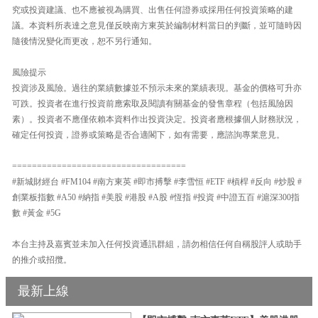
究或投資建議、也不應被視為購買、出售任何證券或採用任何投資策略的建
議。本資料所表達之意見僅反映南方東英於編制材料當日的判斷，並可隨時因
隨後情況變化而更改，恕不另行通知。
風險提示
投資涉及風險。過往的業績數據並不預示未來的業績表現。基金的價格可升亦
可跌。投資者在進行投資前應索取及閱讀有關基金的發售章程（包括風險因
素）。投資者不應僅依賴本資料作出投資決定。投資者應根據個人財務狀況，
確定任何投資，證券或策略是否合適閣下，如有需要，應諮詢專業意見。
===================================
#新城財經台 #FM104 #南方東英 #即市搏擊 #李雪恒 #ETF #槓桿 #反向 #炒股 #
創業板指數 #A50 #納指 #美股 #港股 #A股 #恆指 #投資 #中證五百 #滬深300指
數 #黃金 #5G
本台主持及嘉賓並未加入任何投資通訊群組，請勿相信任何自稱股評人或助手
的推介或招攬。
最新上線