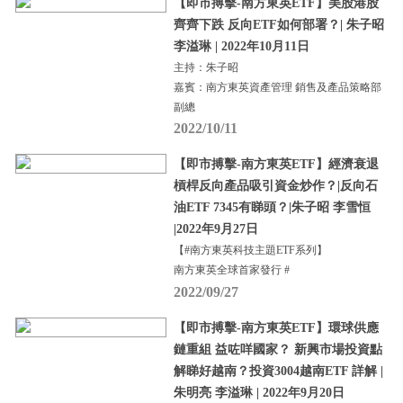
【即市搏擊-南方東英ETF】美股港股
齊齊下跌 反向ETF如何部署？| 朱子昭
李溢琳 | 2022年10月11日
主持：朱子昭
嘉賓：南方東英資產管理 銷售及產品策略部
副總
2022/10/11
【即市搏擊-南方東英ETF】經濟衰退
槓桿反向產品吸引資金炒作？|反向石
油ETF 7345有睇頭？|朱子昭 李雪恒
|2022年9月27日
【#南方東英科技主題ETF系列】
南方東英全球首家發行 #
2022/09/27
【即市搏擊-南方東英ETF】環球供應
鏈重組 益咗咩國家？ 新興市場投資點
解睇好越南？投資3004越南ETF 詳解 |
朱明亮 李溢琳 | 2022年9月20日