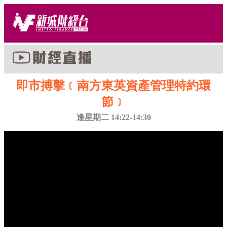
即市搏擊﹝南方東英資產管理特約環
節﹞
逢星期二 14:22-14:30