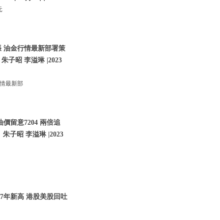
元
張 油金行情最新部署策
朱子昭 李溢琳 |2023
行情最新部
價留意7204 兩倍追
子昭 李溢琳 |2023
07年新高 港股美股回吐