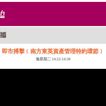
即市搏擊﹝南方東英資產管理特約環節﹞
逢星期二 14:22-14:30