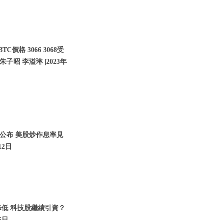
價格 3066 3068受
子昭 李溢琳 |2023年
將公布 美股炒作息率見
12日
降低 科技股繼續引資？
5日