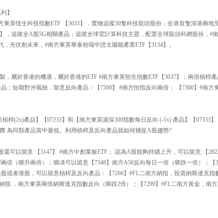
系列】
方東英恆生科技指數ETF 【3033】，實物追蹤30隻科技龍頭股份；全港首隻深港兩地互
193】，追蹤全A股5G相關產品；追蹤全球雲計算科技主題，配置全球龍頭科網股份，
時代，光伏創未來，#南方東英華泰柏瑞中證太陽能產業ETF【3134】。
】
製，屬於香港的機遇，屬於香港的ETF #南方東英恒生指數ETF【3037】；兩倍槓桿產
品；短期對沖風險，留意反向產品：【7500】 #南方恒指反向兩倍； 【7300】#南
槓桿(2x)產品】【07233】和【南方東英滬深300指數每日反向 (-1x) 產品】【073
費 為同類產品當中最低。利用槓桿及反向產品就如何捕捉A股趨勢?
可以留意 【3147】 #南方中創業板ETF； 認為A股能夠持續上升，可以留意 【2822
日槓桿兩倍（睇升兩倍）；睇淡可以留意【7348】南方A50反向每日一倍（睇跌一倍）；【3
美股或者港股，可以留意槓桿及反向產品：【7266】#FL二南方納指，投資納斯達克指
二南方納指 ，南方東英兩倍納斯達克指數反向（睇跌2倍）；【7299】#FL二南方黃金，