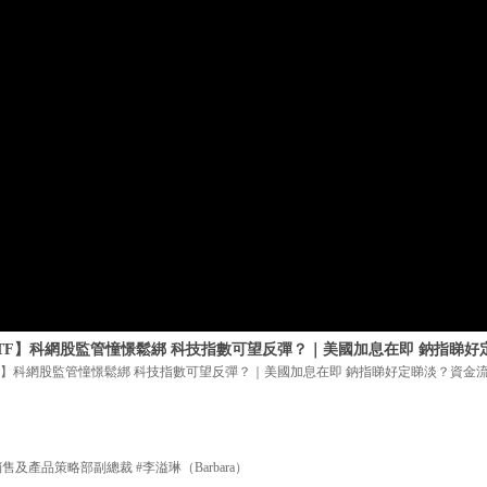
ETF】科網股監管憧憬鬆綁 科技指數可望反彈？｜美國加息在即 鈉指睇
TF】科網股監管憧憬鬆綁 科技指數可望反彈？｜美國加息在即 鈉指睇好定睇淡？資金
及產品策略部副總裁 #李溢琳（Barbara）