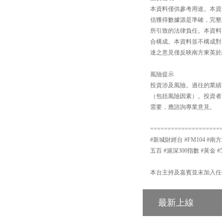
本資料僅供參考用途。本資
信獲得數據源是準確，完整
所引致的法律負任。本資料
合構成。本資料並不構成對
達之意見僅反映南方東英於
風險提示
投資涉及風險。過往的業績
（包括風險因素）。投資者
需要，應諮詢專業意見。
====================
#新城財經台 #FM104 #南方
五百 #滬深300指數 #黃金 #
本台主持及嘉賓並未加入任
最新上線