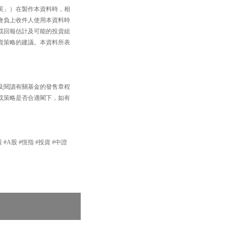
英」）在製作本資料時，相
會負上收件人使用本資料時
或回報估計及可能的投資組
資策略的建議。本資料所表
及閱讀有關基金的發售章程
或策略是否合適閣下，如有
 #A股 #恆指 #投資 #中證