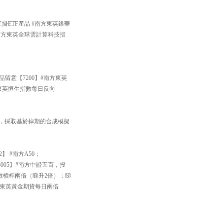
掛ETF產品 #南方東英銀華
#南方東英全球雲計算科技指
品留意【7200】#南方東英
方東英恒生指數每日反向
33】，採取基於掉期的合成模擬
】 #南方A50；
005】#南方中證五百，投
數槓桿兩倍（睇升2倍）；睇
南方東英黃金期貨每日兩倍