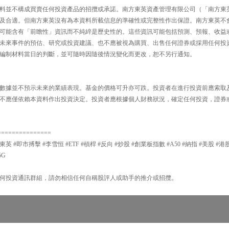
料並不構成買賣任何投資產品的招攬或承諾。南方東英資產管理有限公司（「南方東
及合適。但南方東英沒有為本資料所載信息的準確性或完整性作出保證。南方東英不
可能含有「前瞻性」資訊而不純綷是歷史性的。這些資訊可能包括預測、預報、收益
未來事件的預估、研究或投資建議、也不應被視為購買、出售任何證券或採用任何投
編制材料當日的判斷，並可隨時因隨後情況變化而更改，恕不另行通知。
數據並不預示未來的業績表現。基金的價格可升亦可跌。投資者在進行投資前應索取
不應僅依賴本資料作出投資決定。投資者應根據個人財務狀況，確定任何投資，證券
===============
東英 #即市搏擊 #李雪恒 #ETF #槓桿 #反向 #炒股 #創業板指數 #A50 #納指 #美股 #港股
5G
何投資通訊群組，請勿相信任何自稱股評人或助手的推介或招攬。