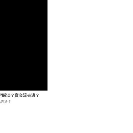
好定睇淡？資金流去邊？
流去邊？