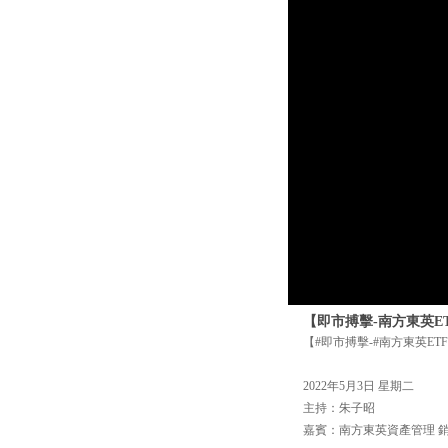
【即市搏擊-南方東英
【#即市搏擊-#南方東英E
2022年5月3日 星期二
主持：朱子昭
嘉賓：南方東英資產管理 銷售