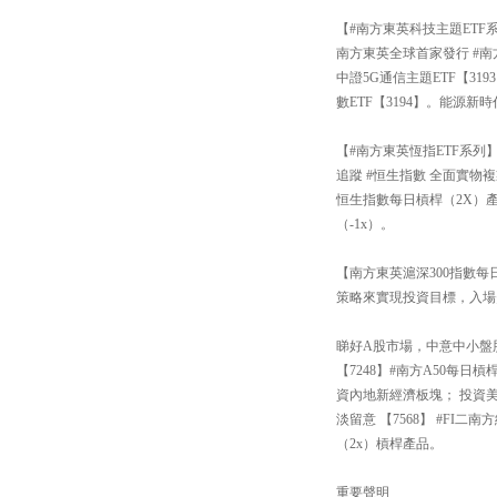
【#南方東英科技主題ETF
南方東英全球首家發行 #南
中證5G通信主題ETF【3
數ETF【3194】。能源新
【#南方東英恆指ETF系列
追蹤 #恒生指數 全面實物複
恒生指數每日槓桿（2X）產
（-1x）。
【南方東英滬深300指數每日
策略來實現投資目標，入場
睇好A股市場，中意中小盤股還
【7248】#南方A50每
資內地新經濟板塊； 投資
淡留意 【7568】 #FI
（2x）槓桿產品。
重要聲明