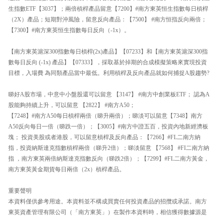
生指數ETF【3037】；兩倍槓桿產品留意【7200】#南方東英恒生指數每日槓桿
（2X）產品；短期對沖風險，留意反向產品：【7500】 #南方恒指反向兩倍；
【7300】#南方東英恒生指數每日反向（-1x）。
【南方東英滬深300指數每日槓桿(2x)產品】【07233】和【南方東英滬深300指
數每日反向 (-1x) 產品】【07333】，採取基於掉期的合成模擬策略來實現投資
目標，入場費 為同類產品當中最低。利用槓桿及反向產品就如何捕捉A股趨勢?
睇好A股市場，中意中小盤股還可以留意 【3147】 #南方中創業板ETF； 認為A
股能夠持續上升，可以留意 【2822】 #南方A50；
【7248】#南方A50每日槓桿兩倍（睇升兩倍）；睇淡可以留意【7348】南方
A50反向每日一倍（睇跌一倍）；【3005】#南方中證五百，投資內地新經濟板
塊； 投資美股或者港股，可以留意槓桿及反向產品：【7266】#FL二南方納
指，投資納斯達克指數槓桿兩倍（睇升2倍）；睇淡留意 【7568】 #FI二南方納
指 ，南方東英兩倍納斯達克指數反向（睇跌2倍）；【7299】#FL二南方黃金，
南方東英黃金期貨每日兩倍（2x）槓桿產品。
重要聲明
本資料僅供參考用途。本資料並不構成買賣任何投資產品的招攬或承諾。南方
東英資產管理有限公司（「南方東英」）在製作本資料時，相信獲得數據源是