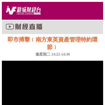
即市搏擊﹝南方東英資產管理特約環
節﹞
逢星期二 14:22-14:30