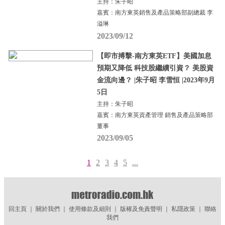
主持：朱子昭
嘉賓：南方東英銷售及產品策略部副總裁 李
溢琳
2023/09/12
【即市搏擊-南方東英ETF】美國加息
預期又降低 科技股繼續引資？ 美股資
金流向邊？ |朱子昭 李雪恒 |2023年9月
5日
主持：朱子昭
嘉賓：南方東英資產管理 銷售及產品策略部
董事
2023/09/05
1
2
3
4
5
...
回主頁
｜
關於我們
｜
使用條款及細則
｜
版權及免責聲明
｜
私隱政策
｜
聯絡
我們