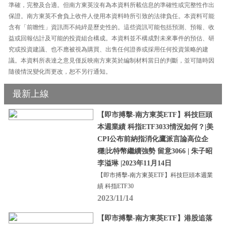
準確，完整及合適。但南方東英沒有為本資料所載信息的準確性或完整性作出
保證。南方東英不會負上收件人使用本資料時所引致的法律負任。本資料可能
含有「前瞻性」資訊而不純綷是歷史性的。這些資訊可能包括預測、預報、收
益或回報估計及可能的投資組合構成。本資料並不構成對未來事件的預估、研
究或投資建議、也不應被視為購買、出售任何證券或採用任何投資策略的建
議。本資料所表達之意見僅反映南方東英於編制材料當日的判斷，並可隨時因
隨後情況變化而更改，恕不另行通知。
最新上線
【即市搏擊-南方東英ETF】科技巨頭
本週業績 科指ETF3033情況如何？|美
CPI公布前納指消化鷹派言論高位企
穩|比特幣繼續強勢 留意3066 | 朱子昭
李溢琳 |2023年11月14日
【即市搏擊-南方東英ETF】科技巨頭本週業
績 科指ETF30
2023/11/14
【即市搏擊-南方東英ETF】港股追落