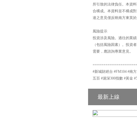
所引致的法律負任。本資料
合構成。本資料並不構成對
達之意見僅反映南方東英於
風險提示
投資涉及風險。過往的業績
（包括風險因素）。投資者
需要，應諮詢專業意見。
====================
#新城財經台 #FM104 #南方
五百 #滬深300指數 #黃金 #
最新上線