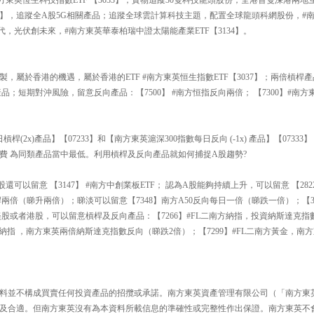
193】，追蹤全A股5G相關產品；追蹤全球雲計算科技主題，配置全球龍頭科網股份，
時代，光伏創未來，#南方東英華泰柏瑞中證太陽能產業ETF【3134】。
】
製，屬於香港的機遇，屬於香港的ETF #南方東英恒生指數ETF【3037】；兩倍槓桿產
品；短期對沖風險，留意反向產品：【7500】 #南方恒指反向兩倍； 【7300】#南
槓桿(2x)產品】【07233】和【南方東英滬深300指數每日反向 (-1x) 產品】【073
費 為同類產品當中最低。利用槓桿及反向產品就如何捕捉A股趨勢?
可以留意 【3147】 #南方中創業板ETF； 認為A股能夠持續上升，可以留意 【2822
日槓桿兩倍（睇升兩倍）；睇淡可以留意【7348】南方A50反向每日一倍（睇跌一倍）；【3
美股或者港股，可以留意槓桿及反向產品：【7266】#FL二南方納指，投資納斯達克指
二南方納指 ，南方東英兩倍納斯達克指數反向（睇跌2倍）；【7299】#FL二南方黃金，
料並不構成買賣任何投資產品的招攬或承諾。南方東英資產管理有限公司（「南方東
及合適。但南方東英沒有為本資料所載信息的準確性或完整性作出保證。南方東英不