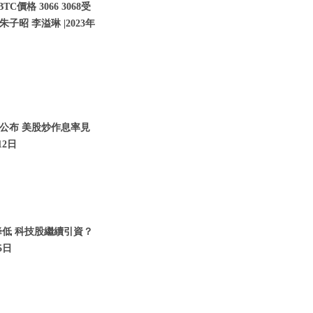
價格 3066 3068受
子昭 李溢琳 |2023年
將公布 美股炒作息率見
12日
降低 科技股繼續引資？
5日