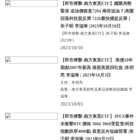
【即市搏擊-南方東英ETF】國際局勢
緊張 追油價留意7204 兩倍追油？|美匯
回落科技股反彈 7226最快捕捉反彈｜
朱子昭 李溢琳 |2023年10月10日
【即市搏擊-南方東英ETF】|朱子昭 李溢琳
|2023年1
2023/10/10
【即市搏擊-南方東英ETF】 美債10年
期創2007年新高 港股美股回吐急 |朱明
亮 李溢琳 | 2023年10月3日
主持：朱明亮
嘉賓：南方東英銷售及產品策略部副總裁 李
溢琳
2023/10/03
【即市搏擊-南方東英ETF】JPEX事件
未衝擊BTC價格 3066 3068受監管|科技
指數跌穿4000點 留意反向短線部署 |朱
子昭 李溢琳 |2023年9月19日