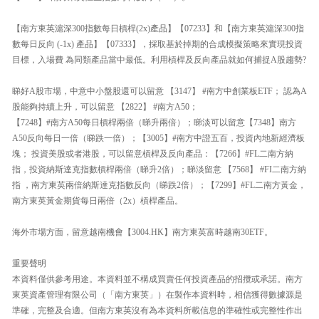
【南方東英滬深300指數每日槓桿(2x)產品】【07233】和【南方東英滬深300指
數每日反向 (-1x) 產品】【07333】，採取基於掉期的合成模擬策略來實現投資
目標，入場費 為同類產品當中最低。利用槓桿及反向產品就如何捕捉A股趨勢?
睇好A股市場，中意中小盤股還可以留意 【3147】 #南方中創業板ETF； 認為A
股能夠持續上升，可以留意 【2822】 #南方A50；
【7248】#南方A50每日槓桿兩倍（睇升兩倍）；睇淡可以留意【7348】南方
A50反向每日一倍（睇跌一倍）；【3005】#南方中證五百，投資內地新經濟板
塊； 投資美股或者港股，可以留意槓桿及反向產品：【7266】#FL二南方納
指，投資納斯達克指數槓桿兩倍（睇升2倍）；睇淡留意 【7568】 #FI二南方納
指 ，南方東英兩倍納斯達克指數反向（睇跌2倍）；【7299】#FL二南方黃金，
南方東英黃金期貨每日兩倍（2x）槓桿產品。
海外市場方面，留意越南機會【3004.HK】南方東英富時越南30ETF。
重要聲明
本資料僅供參考用途。本資料並不構成買賣任何投資產品的招攬或承諾。南方
東英資產管理有限公司（「南方東英」）在製作本資料時，相信獲得數據源是
準確，完整及合適。但南方東英沒有為本資料所載信息的準確性或完整性作出