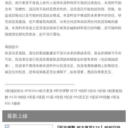
保證。南方東英不會負上收件人使用本資料時所引致的法律負任。本資料可能
含有「前瞻性」資訊而不純綷是歷史性的。這些資訊可能包括預測、預報、收
益或回報估計及可能的投資組合構成。本資料並不構成對未來事件的預估、研
究或投資建議、也不應被視為購買、出售任何證券或採用任何投資策略的建
議。本資料所表達之意見僅反映南方東英於編制材料當日的判斷，並可隨時因
隨後情況變化而更改，恕不另行通知。
風險提示
投資涉及風險。過往的業績數據並不預示未來的業績表現。基金的價格可升亦
可跌。投資者在進行投資前應索取及閱讀有關基金的發售章程（包括風險因
素）。投資者不應僅依賴本資料作出投資決定。投資者應根據個人財務狀況，
確定任何投資，證券或策略是否合適閣下，如有需要，應諮詢專業意見。
===================================
#新城財經台 #FM104 #南方東英 #即市搏擊 #ETF #槓桿 #反向 #炒股 #創業板指
數 #A50 #納指 #美股 #港股 #A股 #恆指 #投資 #中證五百 #滬深300指數 #黃金
#5G #越南
最新上線
【即市搏擊-南方東英ETF】科技巨頭