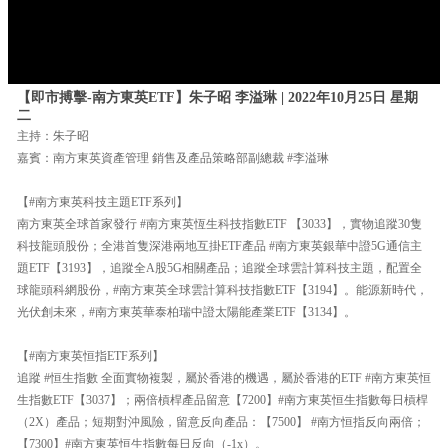
【即市搏擊-南方東英ETF】朱子昭 李溢琳 | 2022年10月25日 星期
二
主持：朱子昭
嘉賓：南方東英資產管理 銷售及產品策略部副總裁 #李溢琳
【#南方東英科技主題ETF系列】
南方東英全球首家發行 #南方東英恆生科技指數ETF 【3033】，實物追蹤30隻
科技龍頭股份；全港首隻深港兩地互掛ETF產品 #南方東英銀華中證5G通信主
題ETF【3193】，追蹤全A股5G相關產品；追蹤全球雲計算科技主題，配置全
球龍頭科網股份，#南方東英全球雲計算科技指數ETF【3194】。能源新時代，
光伏創未來，#南方東英華泰柏瑞中證太陽能產業ETF【3134】。
【#南方東英恒指ETF系列】
追蹤 #恒生指數 全面實物複製，屬於香港的機遇，屬於香港的ETF #南方東英恒
生指數ETF【3037】；兩倍槓桿產品留意【7200】#南方東英恒生指數每日槓桿
（2X）產品；短期對沖風險，留意反向產品：【7500】 #南方恒指反向兩倍；
【7300】#南方東英恒生指數每日反向（-1x）。