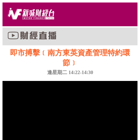
即市搏擊﹝南方東英資產管理特約環
節﹞
逢星期二 14:22-14:30