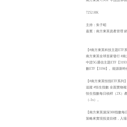
7252.HK
主持：朱子昭
嘉賓：南方東英資產管理 
【#南方東英科技主題ETF
南方東英全球首家發行 #南
中證5G通信主題ETF【3
數ETF【3194】。能源新
【#南方東英恒指ETF系列
追蹤 #恒生指數 全面實物複
恒生指數每日槓桿（2X）產
（-1x）。
【南方東英滬深300指數每日
策略來實現投資目標，入場