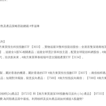
銷售及產品策略部副總裁 #李溢琳
系列】
方東英恆生科技指數ETF 【3033】，實物追蹤30隻科技龍頭股份；全港首隻深港兩地互
193】，追蹤全A股5G相關產品；追蹤全球雲計算科技主題，配置全球龍頭科網股份，
時代，光伏創未來，#南方東英華泰柏瑞中證太陽能產業ETF【3134】。
】
製，屬於香港的機遇，屬於香港的ETF #南方東英恒生指數ETF【3037】；兩倍槓桿產
品；短期對沖風險，留意反向產品：【7500】 #南方恒指反向兩倍； 【7300】#南
槓桿(2x)產品】【07233】和【南方東英滬深300指數每日反向 (-1x) 產品】【073
費 為同類產品當中最低。利用槓桿及反向產品就如何捕捉A股趨勢?