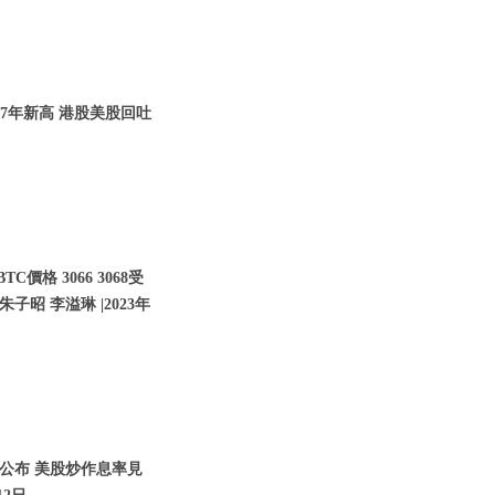
07年新高 港股美股回吐
價格 3066 3068受
子昭 李溢琳 |2023年
將公布 美股炒作息率見