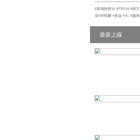
====================
#新城財經台 #FM104 #南方
深300指數 #黃金 #5G #越南
最新上線