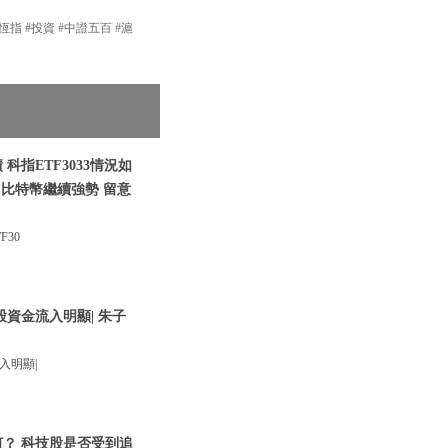
#恆指 #投資 #中證五百 #滬
科指ETF3033情況如
|比特幣繼續強勢 留意
30
股資金流入明顯| 朱子
入明顯|
何？ 科技股是否受到追