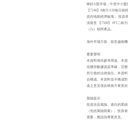
睇好A股市場，中意中小盤股還
【7248】#南方A50每
資內地新經濟板塊； 投資
淡留意 【7568】 #FI
（2x）槓桿產品。
海外市場方面，留意越南機會【
重要聲明
本資料僅供參考用途。本資
信獲得數據源是準確，完整
所引致的法律負任。本資料
合構成。本資料並不構成對
達之意見僅反映南方東英於
風險提示
投資涉及風險。過往的業績
（包括風險因素）。投資者
需要，應諮詢專業意見。