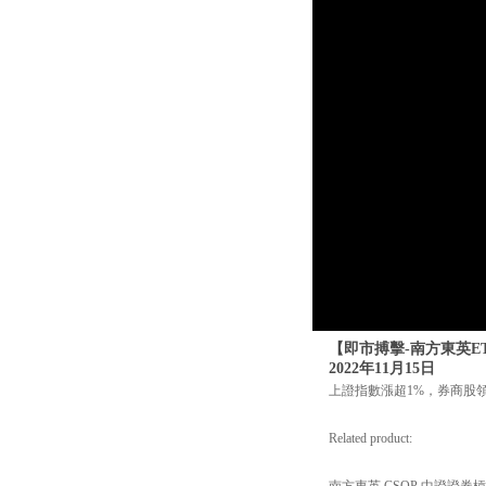
【即市搏擊-南方東英E
2022年11月15日
上證指數漲超1%，券商股
Related product:
南方東英 CSOP 中證證券槓桿