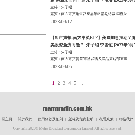
頂 港股反而向下走|朱子昭 李溢琳 |2023年9月
主持：朱子昭
嘉賓：南方東英銷售及產品策略部副總裁 李溢琳
2023/09/12
【即市搏擊-南方東英ETF】美國加息預期又
美股資金流向邊？ |朱子昭 李雪恒 |2023年9月
主持：朱子昭
嘉賓：南方東英資產管理 銷售及產品策略部董事
2023/09/05
1
2
3
4
5
...
回主頁
｜
關於我們
｜
使用條款及細則
｜
版權及免責聲明
｜
私隱政策
｜
聯絡我們
Copyright 2020© Metro Broadcast Corporation Limited. All rights reserved.