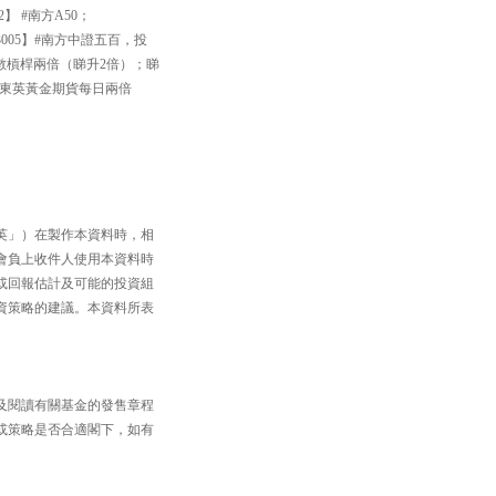
】 #南方A50；
005】#南方中證五百，投
數槓桿兩倍（睇升2倍）；睇
南方東英黃金期貨每日兩倍
英」）在製作本資料時，相
會負上收件人使用本資料時
或回報估計及可能的投資組
資策略的建議。本資料所表
及閱讀有關基金的發售章程
或策略是否合適閣下，如有