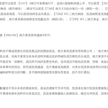
可以留意 【3147】 #南方中創業板ETF； 認為A股能夠持續上升，可以留意 【2822
日槓桿兩倍（睇升兩倍）；睇淡可以留意【7348】南方A50反向每日一倍（睇跌一倍）；【3
美股或者港股，可以留意槓桿及反向產品：【7266】#FL二南方納指，投資納斯達克指
二南方納指 ，南方東英兩倍納斯達克指數反向（睇跌2倍）；【7299】#FL二南方黃金，
3004.HK】南方東英富時越南30ETF。
料並不構成買賣任何投資產品的招攬或承諾。南方東英資產管理有限公司（「南方東
及合適。但南方東英沒有為本資料所載信息的準確性或完整性作出保證。南方東英不
可能含有「前瞻性」資訊而不純綷是歷史性的。這些資訊可能包括預測、預報、收益
未來事件的預估、研究或投資建議、也不應被視為購買、出售任何證券或採用任何投
編制材料當日的判斷，並可隨時因隨後情況變化而更改，恕不另行通知。
數據並不預示未來的業績表現。基金的價格可升亦可跌。投資者在進行投資前應索取
不應僅依賴本資料作出投資決定。投資者應根據個人財務狀況，確定任何投資，證券