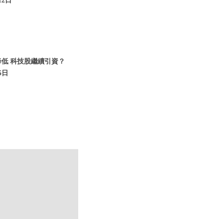
12日
降低 科技股繼續引資？
5日