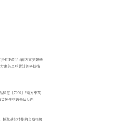
掛ETF產品 #南方東英銀華
#南方東英全球雲計算科技指
品留意【7200】#南方東英
方東英恒生指數每日反向
33】，採取基於掉期的合成模擬