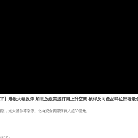
TF】港股大幅反彈 加息放緩美股打開上升空間 槓桿反向產品咩位部署最合適
領漲，光大證券等漲停。北向資金實際淨買入超30億元。
2X :