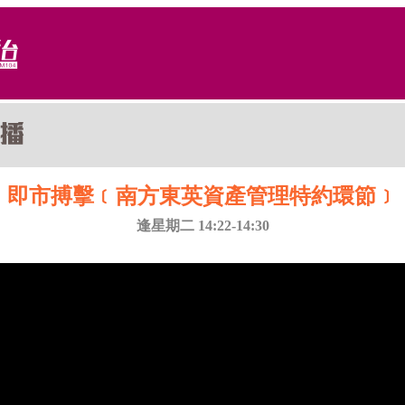
即市搏擊﹝南方東英資產管理特約環節﹞
逢星期二 14:22-14:30