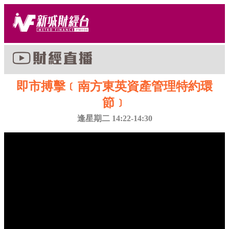
即市搏擊﹝南方東英資產管理特約環
節﹞
逢星期二 14:22-14:30