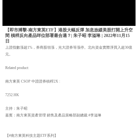
【即市搏擊-南方東英ETF】港股大幅反彈 加息放緩美股打開上升空
間 槓桿反向產品咩位部署最合適？| 朱子昭 李溢琳 | 2022年11月15
日
上證指數漲超1%，券商股領漲，光大證券等漲停。北向資金實際淨買入超30億
元。
Related product:
南方東英 CSOP 中證證券槓桿2X :
7252.HK
主持：朱子昭
嘉賓：南方東英資產管理 銷售及產品策略部副總裁 #李溢琳
【#南方東英科技主題ETF系列】