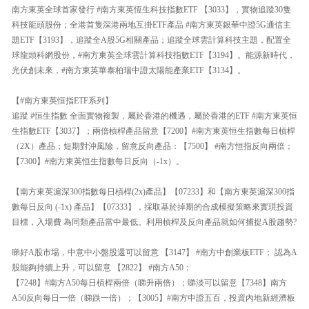
南方東英全球首家發行 #南方東英恆生科技指數ETF 【3033】，實物追蹤30隻
科技龍頭股份；全港首隻深港兩地互掛ETF產品 #南方東英銀華中證5G通信主
題ETF【3193】，追蹤全A股5G相關產品；追蹤全球雲計算科技主題，配置全
球龍頭科網股份，#南方東英全球雲計算科技指數ETF【3194】。能源新時代，
光伏創未來，#南方東英華泰柏瑞中證太陽能產業ETF【3134】。
【#南方東英恒指ETF系列】
追蹤 #恒生指數 全面實物複製，屬於香港的機遇，屬於香港的ETF #南方東英恒
生指數ETF【3037】；兩倍槓桿產品留意【7200】#南方東英恒生指數每日槓桿
（2X）產品；短期對沖風險，留意反向產品：【7500】 #南方恒指反向兩倍；
【7300】#南方東英恒生指數每日反向（-1x）。
【南方東英滬深300指數每日槓桿(2x)產品】【07233】和【南方東英滬深300指
數每日反向 (-1x) 產品】【07333】，採取基於掉期的合成模擬策略來實現投資
目標，入場費 為同類產品當中最低。利用槓桿及反向產品就如何捕捉A股趨勢?
睇好A股市場，中意中小盤股還可以留意 【3147】 #南方中創業板ETF； 認為A
股能夠持續上升，可以留意 【2822】 #南方A50；
【7248】#南方A50每日槓桿兩倍（睇升兩倍）；睇淡可以留意【7348】南方
A50反向每日一倍（睇跌一倍）；【3005】#南方中證五百，投資內地新經濟板