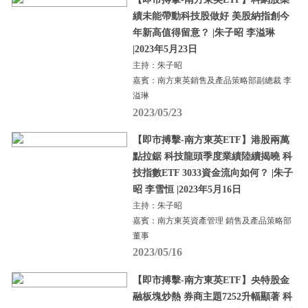
績未能帶動科技股做好 美股納指創今
年新高值得留意？ |朱子昭 李溢琳
|2023年5月23日
主持：朱子昭
嘉賓：南方東英銷售及產品策略部副總裁 李
溢琳
2023/05/23
【即市搏擊-南方東英ETF】港股兩萬
點拉鋸 科技龍頭季度業績陸續揭曉 科
技指數ETF 3033資金流向如何？ |朱子
昭 李雪恒 |2023年5月16日
主持：朱子昭
嘉賓：南方東英資產管理 銷售及產品策略部
董事
2023/05/16
【即市搏擊-南方東英ETF】央特股金
融板塊炒熱 券商主題7252升幅顯著 科