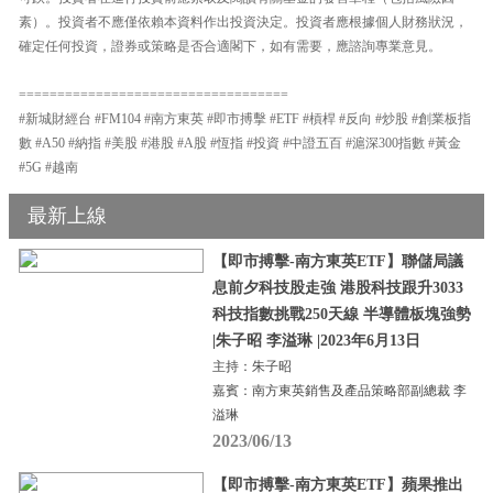
素）。投資者不應僅依賴本資料作出投資決定。投資者應根據個人財務狀況，
確定任何投資，證券或策略是否合適閣下，如有需要，應諮詢專業意見。
===================================
#新城財經台 #FM104 #南方東英 #即市搏擊 #ETF #槓桿 #反向 #炒股 #創業板指
數 #A50 #納指 #美股 #港股 #A股 #恆指 #投資 #中證五百 #滬深300指數 #黃金
#5G #越南
最新上線
【即市搏擊-南方東英ETF】聯儲局議
息前夕科技股走強 港股科技跟升3033
科技指數挑戰250天線 半導體板塊強勢
|朱子昭 李溢琳 |2023年6月13日
主持：朱子昭
嘉賓：南方東英銷售及產品策略部副總裁 李
溢琳
2023/06/13
【即市搏擊-南方東英ETF】蘋果推出