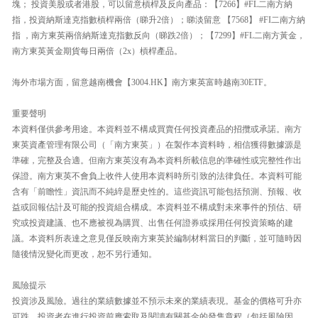
塊； 投資美股或者港股，可以留意槓桿及反向產品：【7266】#FL二南方納
指，投資納斯達克指數槓桿兩倍（睇升2倍）；睇淡留意 【7568】 #FI二南方納
指 ，南方東英兩倍納斯達克指數反向（睇跌2倍）；【7299】#FL二南方黃金，
南方東英黃金期貨每日兩倍（2x）槓桿產品。
海外市場方面，留意越南機會【3004.HK】南方東英富時越南30ETF。
重要聲明
本資料僅供參考用途。本資料並不構成買賣任何投資產品的招攬或承諾。南方
東英資產管理有限公司（「南方東英」）在製作本資料時，相信獲得數據源是
準確，完整及合適。但南方東英沒有為本資料所載信息的準確性或完整性作出
保證。南方東英不會負上收件人使用本資料時所引致的法律負任。本資料可能
含有「前瞻性」資訊而不純綷是歷史性的。這些資訊可能包括預測、預報、收
益或回報估計及可能的投資組合構成。本資料並不構成對未來事件的預估、研
究或投資建議、也不應被視為購買、出售任何證券或採用任何投資策略的建
議。本資料所表達之意見僅反映南方東英於編制材料當日的判斷，並可隨時因
隨後情況變化而更改，恕不另行通知。
風險提示
投資涉及風險。過往的業績數據並不預示未來的業績表現。基金的價格可升亦
可跌。投資者在進行投資前應索取及閱讀有關基金的發售章程（包括風險因