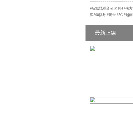
====================
#新城財經台 #FM104 #南方
深300指數 #黃金 #5G #越南
最新上線