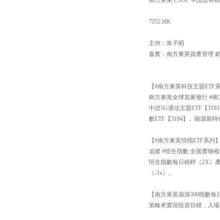
7252.HK
主持：朱子昭
嘉賓：南方東英資產管理 
【#南方東英科技主題ETF
南方東英全球首家發行 #南
中證5G通信主題ETF【3
數ETF【3194】。能源新
【#南方東英恒指ETF系列
追蹤 #恒生指數 全面實物複
恒生指數每日槓桿（2X）產
（-1x）。
【南方東英滬深300指數每日
策略來實現投資目標，入場