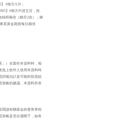
】 #南方A50；
005】#南方中證五百，投
數槓桿兩倍（睇升2倍）；睇
南方東英黃金期貨每日兩倍
英」）在製作本資料時，相
會負上收件人使用本資料時
或回報估計及可能的投資組
資策略的建議。本資料所表
及閱讀有關基金的發售章程
或策略是否合適閣下，如有