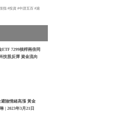
#恆指 #投資 #中證五百 #滬
TF 7299槓桿兩倍同
 科技股反彈 資金流向
金避險情緒高漲 黃金
| 2023年3月21日