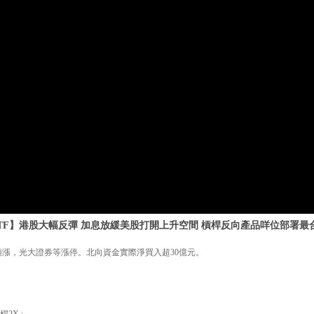
TF】港股大幅反彈 加息放緩美股打開上升空間 槓桿反向產品咩位部署最合適
領漲，光大證券等漲停。北向資金實際淨買入超30億元。
2X :