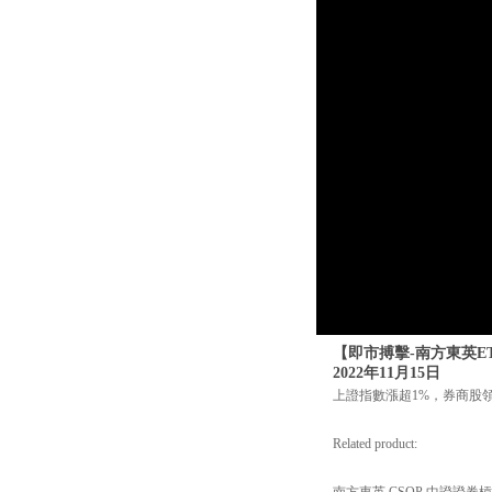
【即市搏擊-南方東英E
2022年11月15日
上證指數漲超1%，券商股
Related product:
南方東英 CSOP 中證證券槓桿