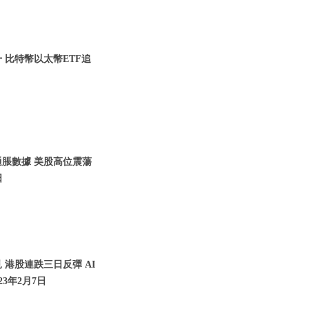
升 比特幣以太幣ETF追
通脹數據 美股高位震蕩
日
 港股連跌三日反彈 AI
23年2月7日