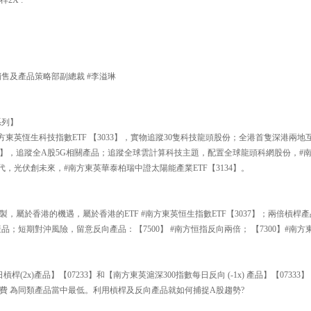
銷售及產品策略部副總裁 #李溢琳
系列】
方東英恆生科技指數ETF 【3033】，實物追蹤30隻科技龍頭股份；全港首隻深港兩地互
193】，追蹤全A股5G相關產品；追蹤全球雲計算科技主題，配置全球龍頭科網股份，
時代，光伏創未來，#南方東英華泰柏瑞中證太陽能產業ETF【3134】。
】
製，屬於香港的機遇，屬於香港的ETF #南方東英恒生指數ETF【3037】；兩倍槓桿產
品；短期對沖風險，留意反向產品：【7500】 #南方恒指反向兩倍； 【7300】#南
槓桿(2x)產品】【07233】和【南方東英滬深300指數每日反向 (-1x) 產品】【073
費 為同類產品當中最低。利用槓桿及反向產品就如何捕捉A股趨勢?