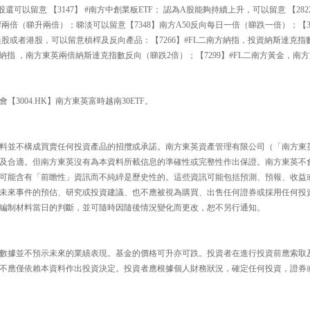
可以留意 【3147】 #南方中創業板ETF； 認為A股能夠持續上升，可以留意 【2822
日槓桿兩倍（睇升兩倍）；睇淡可以留意【7348】南方A50反向每日一倍（睇跌一倍）；【3
美股或者港股，可以留意槓桿及反向產品：【7266】#FL二南方納指，投資納斯達克指
二南方納指 ，南方東英兩倍納斯達克指數反向（睇跌2倍）；【7299】#FL二南方黃金，
3004.HK】南方東英富時越南30ETF。
料並不構成買賣任何投資產品的招攬或承諾。南方東英資產管理有限公司（「南方東
及合適。但南方東英沒有為本資料所載信息的準確性或完整性作出保證。南方東英不
可能含有「前瞻性」資訊而不純綷是歷史性的。這些資訊可能包括預測、預報、收益
未來事件的預估、研究或投資建議、也不應被視為購買、出售任何證券或採用任何投
編制材料當日的判斷，並可隨時因隨後情況變化而更改，恕不另行通知。
數據並不預示未來的業績表現。基金的價格可升亦可跌。投資者在進行投資前應索取
不應僅依賴本資料作出投資決定。投資者應根據個人財務狀況，確定任何投資，證券