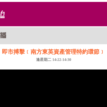
即市搏擊﹝南方東英資產管理特約環節﹞
逢星期二 14:22-14:30