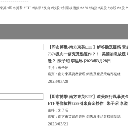
===============
東英 #即市搏擊 #ETF #槓桿 #反向 #炒股 #創業板指數 #A50 #納指 #美股 #港股 #A股 
【即市搏擊-南方東英ETF】解答聽眾疑惑 黃金E
7374反向一倍究竟點運作？！| 美國加息放緩
邊？ |朱子昭 李溢琳 |2023年3月28日
主持：朱子昭
嘉賓：南方東英資產管理 銷售及產品策略部副總
2023/03/28
【即市搏擊-南方東英ETF】歐美銀行風暴資
ETF兩倍槓桿7299引來資金炒作 | 朱子昭 李溢琳 
主持：朱子昭
嘉賓：南方東英資產管理 銷售及產品策略部副總
2023/03/21