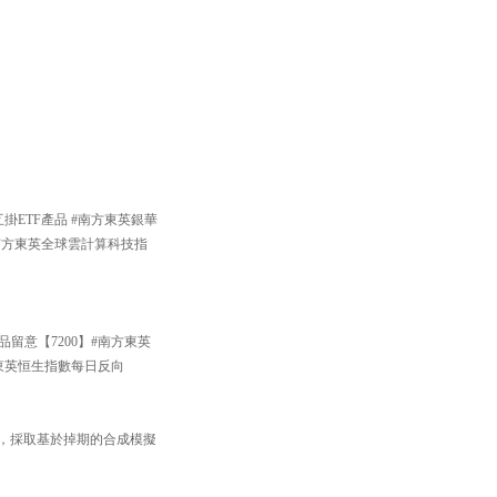
掛ETF產品 #南方東英銀華
#南方東英全球雲計算科技指
品留意【7200】#南方東英
方東英恒生指數每日反向
33】，採取基於掉期的合成模擬