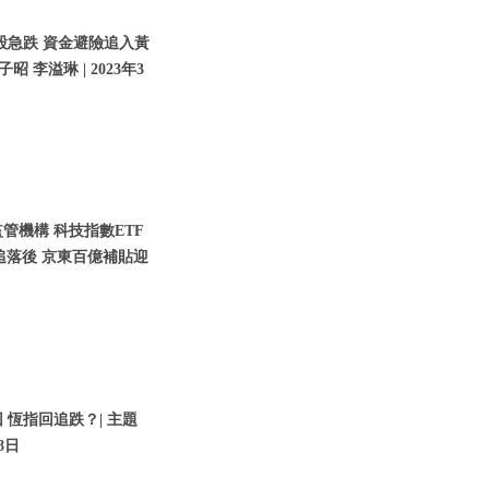
股急跌 資金避險追入黃
子昭 李溢琳 | 2023年3
管機構 科技指數ETF
追落後 京東百億補貼迎
 恆指回追跌？| 主題
8日