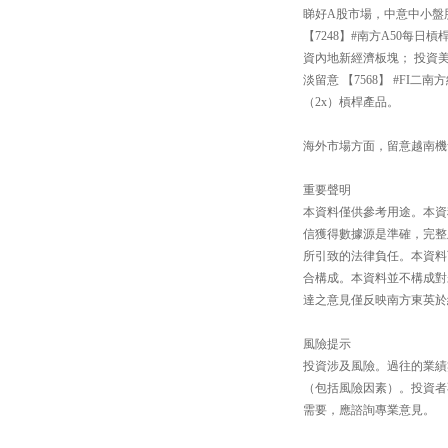
睇好A股市場，中意中小盤股還
【7248】#南方A50每
資內地新經濟板塊； 投資
淡留意 【7568】 #FI
（2x）槓桿產品。
海外市場方面，留意越南機會【
重要聲明
本資料僅供參考用途。本資
信獲得數據源是準確，完整
所引致的法律負任。本資料
合構成。本資料並不構成對
達之意見僅反映南方東英於
風險提示
投資涉及風險。過往的業績
（包括風險因素）。投資者
需要，應諮詢專業意見。