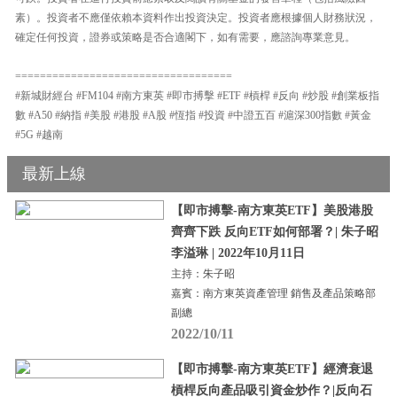
素）。投資者不應僅依賴本資料作出投資決定。投資者應根據個人財務狀況，
確定任何投資，證券或策略是否合適閣下，如有需要，應諮詢專業意見。
===================================
#新城財經台 #FM104 #南方東英 #即市搏擊 #ETF #槓桿 #反向 #炒股 #創業板指
數 #A50 #納指 #美股 #港股 #A股 #恆指 #投資 #中證五百 #滬深300指數 #黃金
#5G #越南
最新上線
【即市搏擊-南方東英ETF】美股港股
齊齊下跌 反向ETF如何部署？| 朱子昭
李溢琳 | 2022年10月11日
主持：朱子昭
嘉賓：南方東英資產管理 銷售及產品策略部
副總
2022/10/11
【即市搏擊-南方東英ETF】經濟衰退
槓桿反向產品吸引資金炒作？|反向石