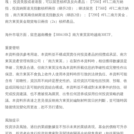
塊； 投資美股或者港股，可以留意槓桿及反向產品：【7266】#FL二南方納
指，投資納斯達克指數槓桿兩倍（睇升2倍）；睇淡留意 【7568】 #FI二南方納
指 ，南方東英兩倍納斯達克指數反向（睇跌2倍）；【7299】#FL二南方黃金，
南方東英黃金期貨每日兩倍（2x）槓桿產品。
海外市場方面，留意越南機會【3004.HK】南方東英富時越南30ETF。
重要聲明
本資料僅供參考用途。本資料並不構成買賣任何投資產品的招攬或承諾。南方
東英資產管理有限公司（「南方東英」）在製作本資料時，相信獲得數據源是
準確，完整及合適。但南方東英沒有為本資料所載信息的準確性或完整性作出
保證。南方東英不會負上收件人使用本資料時所引致的法律負任。本資料可能
含有「前瞻性」資訊而不純綷是歷史性的。這些資訊可能包括預測、預報、收
益或回報估計及可能的投資組合構成。本資料並不構成對未來事件的預估、研
究或投資建議、也不應被視為購買、出售任何證券或採用任何投資策略的建
議。本資料所表達之意見僅反映南方東英於編制材料當日的判斷，並可隨時因
隨後情況變化而更改，恕不另行通知。
風險提示
投資涉及風險。過往的業績數據並不預示未來的業績表現。基金的價格可升亦
可跌。投資者在進行投資前應索取及閱讀有關基金的發售章程（包括風險因