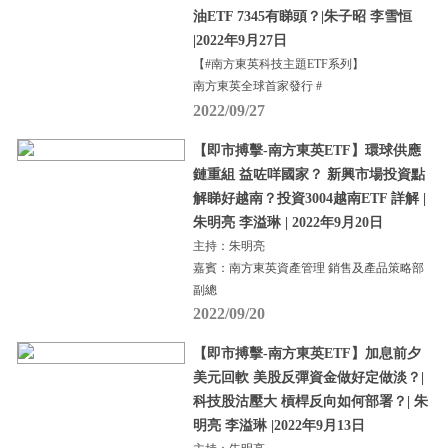
油ETF 7345有睇頭？|朱子昭 李雪恒
|2022年9月27日
【#南方東英科技主題ETF系列】
南方東英全球首家發行 #
2022/09/27
【即市搏擊-南方東英ETF】環球供應
鏈重組 益咗咩國家？ 新興市場投資點
解睇好越南？投資3004越南ETF 詳解 |
朱明亮 李溢琳 | 2022年9月20日
主持：朱明亮
嘉賓：南方東英資產管理 銷售及產品策略部
副總
2022/09/20
【即市搏擊-南方東英ETF】加息前夕
美元回軟 美股反彈資金做好定做淡？|
科技股沽壓大 槓桿反向如何部署？| 朱
明亮 李溢琳 |2022年9月13日