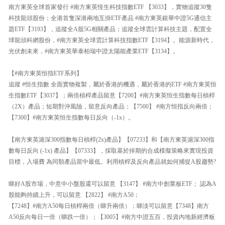
南方東英全球首家發行 #南方東英恆生科技指數ETF 【3033】，實物追蹤30隻
科技龍頭股份；全港首隻深港兩地互掛ETF產品 #南方東英銀華中證5G通信主
題ETF【3193】，追蹤全A股5G相關產品；追蹤全球雲計算科技主題，配置全
球龍頭科網股份，#南方東英全球雲計算科技指數ETF【3194】。能源新時代，
光伏創未來，#南方東英華泰柏瑞中證太陽能產業ETF【3134】。
【#南方東英恒指ETF系列】
追蹤 #恒生指數 全面實物複製，屬於香港的機遇，屬於香港的ETF #南方東英恒
生指數ETF【3037】；兩倍槓桿產品留意【7200】#南方東英恒生指數每日槓桿
（2X）產品；短期對沖風險，留意反向產品：【7500】 #南方恒指反向兩倍；
【7300】#南方東英恒生指數每日反向（-1x）。
【南方東英滬深300指數每日槓桿(2x)產品】【07233】和【南方東英滬深300指
數每日反向 (-1x) 產品】【07333】，採取基於掉期的合成模擬策略來實現投資
目標，入場費 為同類產品當中最低。利用槓桿及反向產品就如何捕捉A股趨勢?
睇好A股市場，中意中小盤股還可以留意 【3147】 #南方中創業板ETF； 認為A
股能夠持續上升，可以留意 【2822】 #南方A50；
【7248】#南方A50每日槓桿兩倍（睇升兩倍）；睇淡可以留意【7348】南方
A50反向每日一倍（睇跌一倍）；【3005】#南方中證五百，投資內地新經濟板