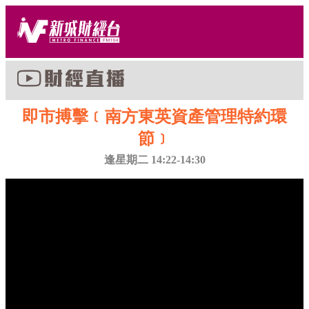
即市搏擊﹝南方東英資產管理特約環
節﹞
逢星期二 14:22-14:30