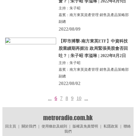
倉？ | 朱子昭 李溢琳 | 2022年8月9日
主持：朱子昭
嘉賓：南方東英資產管理 銷售及產品策略部
副總
2022/08/09
【即市搏擊-南方東英ETF】中資科技
股業績期再捱沽 政局緊張美股會否回
吐？ | 朱子昭 李溢琳 | 2022年8月2日
主持：朱子昭
嘉賓：南方東英資產管理 銷售及產品策略部
副總
2022/08/02
...
6
7
8
9
10
...
回主頁
｜
關於我們
｜
使用條款及細則
｜
版權及免責聲明
｜
私隱政策
｜
聯絡
我們