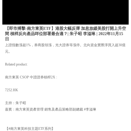
【即市搏擊-南方東英ETF】港股大幅反彈 加息放緩美股打開上升空
間 槓桿反向產品咩位部署最合適？| 朱子昭 李溢琳 | 2022年11月15
日
上證指數漲超1%，券商股領漲，光大證券等漲停。北向資金實際淨買入超30億
元。
Related product:
南方東英 CSOP 中證證券槓桿2X :
7252.HK
主持：朱子昭
嘉賓：南方東英資產管理 銷售及產品策略部副總裁 #李溢琳
【#南方東英科技主題ETF系列】