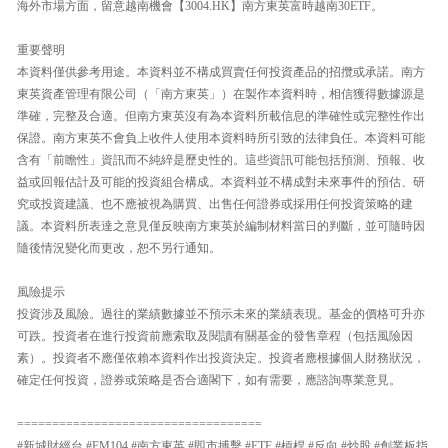
海外市場方面，留意越南機會【3004.HK】南方東英富時越南30ETF。
重要聲明
本資料僅供參考用途。本資料並不構成買賣任何投資產品的招攬或承諾。南方
東英資產管理有限公司（「南方東英」）在製作本資料時，相信獲得數據源是
準確，完整及合適。但南方東英沒有為本資料所載信息的準確性或完整性作出
保證。南方東英不會負上收件人使用本資料時所引致的法律負任。本資料可能
含有「前瞻性」資訊而不純綷是歷史性的。這些資訊可能包括預測、預報、收
益或回報估計及可能的投資組合構成。本資料並不構成對未來事件的預估、研
究或投資建議、也不應被視為購買、出售任何證券或採用任何投資策略的建
議。本資料所表達之意見僅反映南方東英於編制材料當日的判斷，並可隨時因
隨後情況變化而更改，恕不另行通知。
風險提示
投資涉及風險。過往的業績數據並不預示未來的業績表現。基金的價格可升亦
可跌。投資者在進行投資前應索取及閱讀有關基金的發售章程（包括風險因
素）。投資者不應僅依賴本資料作出投資決定。投資者應根據個人財務狀況，
確定任何投資，證券或策略是否合適閣下，如有需要，應諮詢專業意見。
===================================
#新城財經台 #FM104 #南方東英 #即市搏擊 #ETF #槓桿 #反向 #炒股 #創業板指