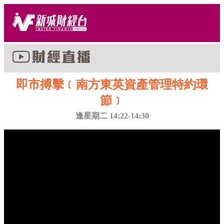
即市搏擊﹝南方東英資產管理特約環
節﹞
逢星期二 14:22-14:30