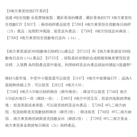
【#南方東英恒指ETF系列】
追蹤 #恒生指數 全面實物複製，屬於香港的機遇，屬於香港的ETF #南方東英恒
生指數ETF【3037】；兩倍槓桿產品留意【7200】#南方東英恒生指數每日槓桿
（2X）產品；短期對沖風險，留意反向產品：【7500】 #南方恒指反向兩倍；
【7300】#南方東英恒生指數每日反向（-1x）。
【南方東英滬深300指數每日槓桿(2x)產品】【07233】和【南方東英滬深300指
數每日反向 (-1x) 產品】【07333】，採取基於掉期的合成模擬策略來實現投資
目標，入場費 為同類產品當中最低。利用槓桿及反向產品就如何捕捉A股趨勢?
睇好A股市場，中意中小盤股還可以留意 【3147】 #南方中創業板ETF； 認為A
股能夠持續上升，可以留意 【2822】 #南方A50；
【7248】#南方A50每日槓桿兩倍（睇升兩倍）；睇淡可以留意【7348】南方
A50反向每日一倍（睇跌一倍）；【3005】#南方中證五百，投資內地新經濟板
塊； 投資美股或者港股，可以留意槓桿及反向產品：【7266】#FL二南方納
指，投資納斯達克指數槓桿兩倍（睇升2倍）；睇淡留意 【7568】 #FI二南方納
指 ，南方東英兩倍納斯達克指數反向（睇跌2倍）；【7299】#FL二南方黃金，
南方東英黃金期貨每日兩倍（2x）槓桿產品。