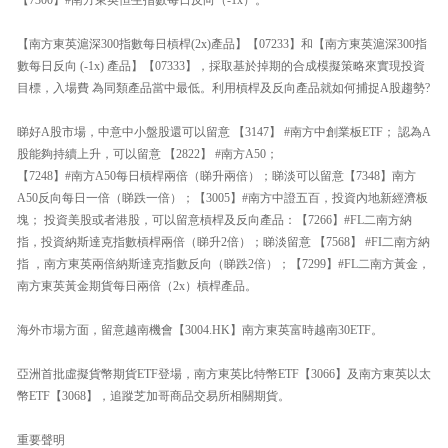
【南方東英滬深300指數每日槓桿(2x)產品】【07233】和【南方東英滬深300指
數每日反向 (-1x) 產品】【07333】，採取基於掉期的合成模擬策略來實現投資
目標，入場費 為同類產品當中最低。利用槓桿及反向產品就如何捕捉A股趨勢?
睇好A股市場，中意中小盤股還可以留意 【3147】 #南方中創業板ETF； 認為A
股能夠持續上升，可以留意 【2822】 #南方A50；
【7248】#南方A50每日槓桿兩倍（睇升兩倍）；睇淡可以留意【7348】南方
A50反向每日一倍（睇跌一倍）；【3005】#南方中證五百，投資內地新經濟板
塊； 投資美股或者港股，可以留意槓桿及反向產品：【7266】#FL二南方納
指，投資納斯達克指數槓桿兩倍（睇升2倍）；睇淡留意 【7568】 #FI二南方納
指 ，南方東英兩倍納斯達克指數反向（睇跌2倍）；【7299】#FL二南方黃金，
南方東英黃金期貨每日兩倍（2x）槓桿產品。
海外市場方面，留意越南機會【3004.HK】南方東英富時越南30ETF。
亞洲首批虛擬貨幣期貨ETF登場，南方東英比特幣ETF【3066】及南方東英以太
幣ETF【3068】，追蹤芝加哥商品交易所相關期貨。
重要聲明