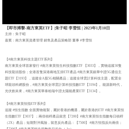
【即市搏擊-南方東英ETF】|朱子昭 李雪恒 | 2023年1月10日
主持：朱子昭
嘉賓：南方東英資產管理 銷售及產品策略部 董事 #李雪恒
【#南方東英科技主題ETF系列】
南方東英全球首家發行 #南方東英恆生科技指數ETF 【3033】，實物追蹤30隻
科技龍頭股份；全港首隻深港兩地互掛ETF產品 #南方東英銀華中證5G通信主
題ETF【3193】，追蹤全A股5G相關產品；追蹤全球雲計算科技主題，配置全
球龍頭科網股份，#南方東英全球雲計算科技指數ETF【3194】。能源新時代，
光伏創未來，#南方東英華泰柏瑞中證太陽能產業ETF【3134】。
【#南方東英恒指ETF系列】
追蹤 #恒生指數 全面實物複製，屬於香港的機遇，屬於香港的ETF #南方東英恒
生指數ETF【3037】；兩倍槓桿產品留意【7200】#南方東英恒生指數每日槓桿
（2X）產品；短期對沖風險，留意反向產品：【7500】 #南方恒指反向兩倍；
【7300】#南方東英恒生指數每日反向（-1x）。