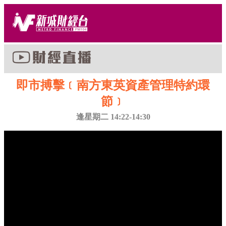
即市搏擊﹝南方東英資產管理特約環
節﹞
逢星期二 14:22-14:30