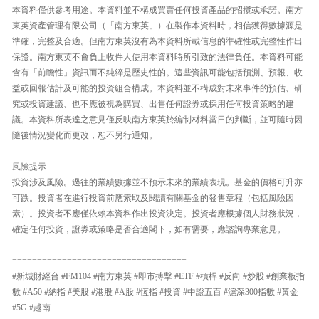
本資料僅供參考用途。本資料並不構成買賣任何投資產品的招攬或承諾。南方
東英資產管理有限公司（「南方東英」）在製作本資料時，相信獲得數據源是
準確，完整及合適。但南方東英沒有為本資料所載信息的準確性或完整性作出
保證。南方東英不會負上收件人使用本資料時所引致的法律負任。本資料可能
含有「前瞻性」資訊而不純綷是歷史性的。這些資訊可能包括預測、預報、收
益或回報估計及可能的投資組合構成。本資料並不構成對未來事件的預估、研
究或投資建議、也不應被視為購買、出售任何證券或採用任何投資策略的建
議。本資料所表達之意見僅反映南方東英於編制材料當日的判斷，並可隨時因
隨後情況變化而更改，恕不另行通知。
風險提示
投資涉及風險。過往的業績數據並不預示未來的業績表現。基金的價格可升亦
可跌。投資者在進行投資前應索取及閱讀有關基金的發售章程（包括風險因
素）。投資者不應僅依賴本資料作出投資決定。投資者應根據個人財務狀況，
確定任何投資，證券或策略是否合適閣下，如有需要，應諮詢專業意見。
===================================
#新城財經台 #FM104 #南方東英 #即市搏擊 #ETF #槓桿 #反向 #炒股 #創業板指
數 #A50 #納指 #美股 #港股 #A股 #恆指 #投資 #中證五百 #滬深300指數 #黃金
#5G #越南