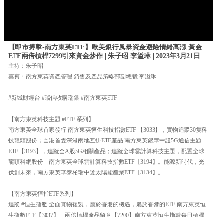
【即市搏擊-南方東英ETF】歐美銀行風暴資金避險情緒高漲 黃金
ETF兩倍槓桿7299引來資金炒作 | 朱子昭 李溢琳 | 2023年3月21日
主持：朱子昭
嘉賓：南方東英資產管理 銷售及產品策略部副總裁 李溢琳
#新城財經台 #瑞信收購瑞銀 #南方東英ETF
【南方東英科技主題 #ETF 系列】
南方東英全球首家發行 南方東英恆生科技指數ETF 【3033】，實物追蹤30隻科
技龍頭股份；全港首隻深港兩地互掛ETF產品 南方東英銀華中證5G通信主題
ETF【3193】，追蹤全A股5G相關產品；追蹤全球雲計算科技主題，配置全球
龍頭科網股份，南方東英全球雲計算科技指數ETF【3194】。能源新時代，光
伏創未來，南方東英華泰柏瑞中證太陽能產業ETF【3134】。
【南方東英恒指ETF系列】
追蹤 #恒生指數 全面實物複製，屬於香港的機遇，屬於香港的ETF 南方東英恒
生指數ETF【3037】；兩倍槓桿產品留意【7200】南方東英恒生指數每日槓桿