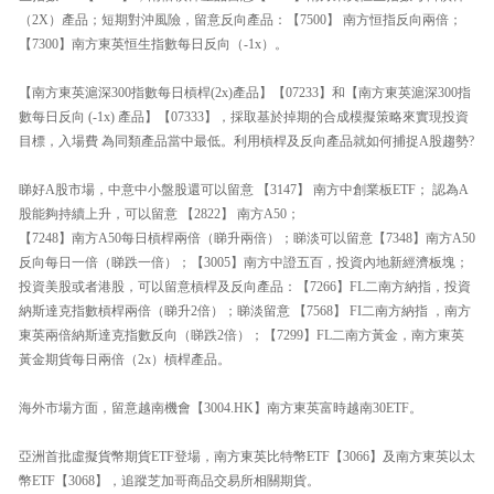
（2X）產品；短期對沖風險，留意反向產品：【7500】 南方恒指反向兩倍；
【7300】南方東英恒生指數每日反向（-1x）。
【南方東英滬深300指數每日槓桿(2x)產品】【07233】和【南方東英滬深300指
數每日反向 (-1x) 產品】【07333】，採取基於掉期的合成模擬策略來實現投資
目標，入場費 為同類產品當中最低。利用槓桿及反向產品就如何捕捉A股趨勢?
睇好A股市場，中意中小盤股還可以留意 【3147】 南方中創業板ETF； 認為A
股能夠持續上升，可以留意 【2822】 南方A50；
【7248】南方A50每日槓桿兩倍（睇升兩倍）；睇淡可以留意【7348】南方A50
反向每日一倍（睇跌一倍）；【3005】南方中證五百，投資內地新經濟板塊；
投資美股或者港股，可以留意槓桿及反向產品：【7266】FL二南方納指，投資
納斯達克指數槓桿兩倍（睇升2倍）；睇淡留意 【7568】 FI二南方納指 ，南方
東英兩倍納斯達克指數反向（睇跌2倍）；【7299】FL二南方黃金，南方東英
黃金期貨每日兩倍（2x）槓桿產品。
海外市場方面，留意越南機會【3004.HK】南方東英富時越南30ETF。
亞洲首批虛擬貨幣期貨ETF登場，南方東英比特幣ETF【3066】及南方東英以太
幣ETF【3068】，追蹤芝加哥商品交易所相關期貨。