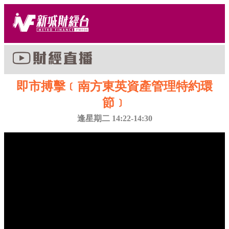
即市搏擊﹝南方東英資產管理特約環
節﹞
逢星期二 14:22-14:30