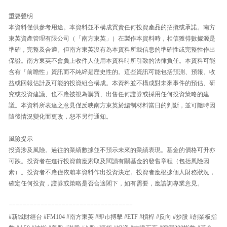
重要聲明
本資料僅供參考用途。本資料並不構成買賣任何投資產品的招攬或承諾。南方
東英資產管理有限公司（「南方東英」）在製作本資料時，相信獲得數據源是
準確，完整及合適。但南方東英沒有為本資料所載信息的準確性或完整性作出
保證。南方東英不會負上收件人使用本資料時所引致的法律負任。本資料可能
含有「前瞻性」資訊而不純綷是歷史性的。這些資訊可能包括預測、預報、收
益或回報估計及可能的投資組合構成。本資料並不構成對未來事件的預估、研
究或投資建議、也不應被視為購買、出售任何證券或採用任何投資策略的建
議。本資料所表達之意見僅反映南方東英於編制材料當日的判斷，並可隨時因
隨後情況變化而更改，恕不另行通知。
風險提示
投資涉及風險。過往的業績數據並不預示未來的業績表現。基金的價格可升亦
可跌。投資者在進行投資前應索取及閱讀有關基金的發售章程（包括風險因
素）。投資者不應僅依賴本資料作出投資決定。投資者應根據個人財務狀況，
確定任何投資，證券或策略是否合適閣下，如有需要，應諮詢專業意見。
===================================
#新城財經台 #FM104 #南方東英 #即市搏擊 #ETF #槓桿 #反向 #炒股 #創業板指