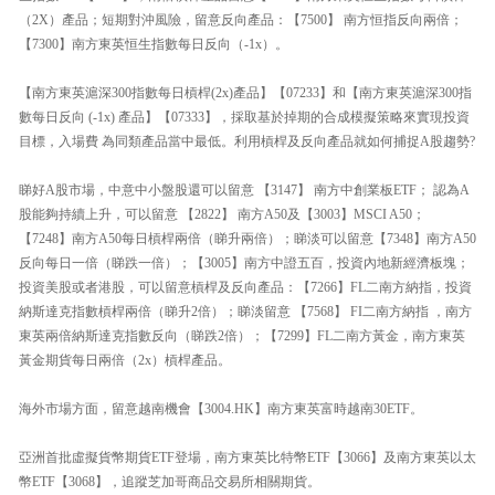
（2X）產品；短期對沖風險，留意反向產品：【7500】 南方恒指反向兩倍；
【7300】南方東英恒生指數每日反向（-1x）。
【南方東英滬深300指數每日槓桿(2x)產品】【07233】和【南方東英滬深300指
數每日反向 (-1x) 產品】【07333】，採取基於掉期的合成模擬策略來實現投資
目標，入場費 為同類產品當中最低。利用槓桿及反向產品就如何捕捉A股趨勢?
睇好A股市場，中意中小盤股還可以留意 【3147】 南方中創業板ETF； 認為A
股能夠持續上升，可以留意 【2822】 南方A50及【3003】MSCI A50；
【7248】南方A50每日槓桿兩倍（睇升兩倍）；睇淡可以留意【7348】南方A50
反向每日一倍（睇跌一倍）；【3005】南方中證五百，投資內地新經濟板塊；
投資美股或者港股，可以留意槓桿及反向產品：【7266】FL二南方納指，投資
納斯達克指數槓桿兩倍（睇升2倍）；睇淡留意 【7568】 FI二南方納指 ，南方
東英兩倍納斯達克指數反向（睇跌2倍）；【7299】FL二南方黃金，南方東英
黃金期貨每日兩倍（2x）槓桿產品。
海外市場方面，留意越南機會【3004.HK】南方東英富時越南30ETF。
亞洲首批虛擬貨幣期貨ETF登場，南方東英比特幣ETF【3066】及南方東英以太
幣ETF【3068】，追蹤芝加哥商品交易所相關期貨。