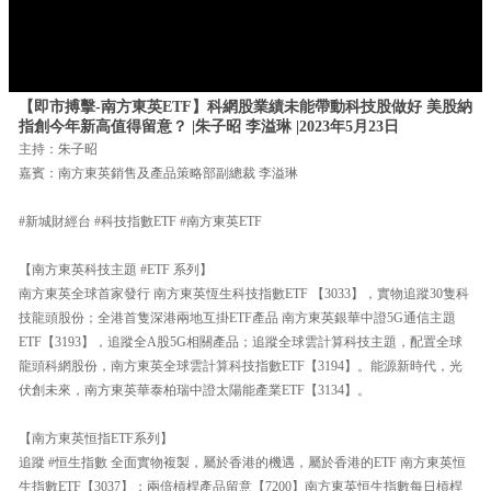
【即市搏擊-南方東英ETF】科網股業績未能帶動科技股做好 美股納
指創今年新高值得留意？ |朱子昭 李溢琳 |2023年5月23日
主持：朱子昭
嘉賓：南方東英銷售及產品策略部副總裁 李溢琳
#新城財經台 #科技指數ETF #南方東英ETF
【南方東英科技主題 #ETF 系列】
南方東英全球首家發行 南方東英恆生科技指數ETF 【3033】，實物追蹤30隻科
技龍頭股份；全港首隻深港兩地互掛ETF產品 南方東英銀華中證5G通信主題
ETF【3193】，追蹤全A股5G相關產品；追蹤全球雲計算科技主題，配置全球
龍頭科網股份，南方東英全球雲計算科技指數ETF【3194】。能源新時代，光
伏創未來，南方東英華泰柏瑞中證太陽能產業ETF【3134】。
【南方東英恒指ETF系列】
追蹤 #恒生指數 全面實物複製，屬於香港的機遇，屬於香港的ETF 南方東英恒
生指數ETF【3037】；兩倍槓桿產品留意【7200】南方東英恒生指數每日槓桿