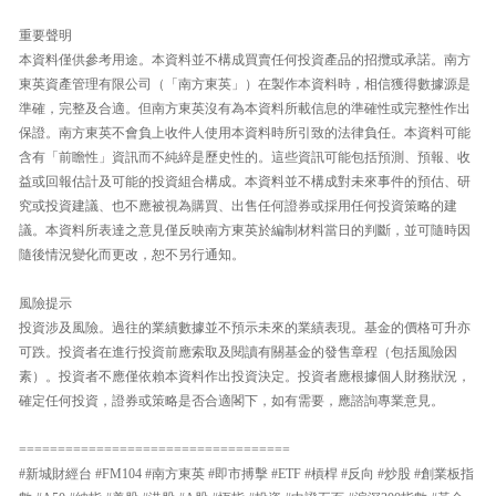
重要聲明
本資料僅供參考用途。本資料並不構成買賣任何投資產品的招攬或承諾。南方
東英資產管理有限公司（「南方東英」）在製作本資料時，相信獲得數據源是
準確，完整及合適。但南方東英沒有為本資料所載信息的準確性或完整性作出
保證。南方東英不會負上收件人使用本資料時所引致的法律負任。本資料可能
含有「前瞻性」資訊而不純綷是歷史性的。這些資訊可能包括預測、預報、收
益或回報估計及可能的投資組合構成。本資料並不構成對未來事件的預估、研
究或投資建議、也不應被視為購買、出售任何證券或採用任何投資策略的建
議。本資料所表達之意見僅反映南方東英於編制材料當日的判斷，並可隨時因
隨後情況變化而更改，恕不另行通知。
風險提示
投資涉及風險。過往的業績數據並不預示未來的業績表現。基金的價格可升亦
可跌。投資者在進行投資前應索取及閱讀有關基金的發售章程（包括風險因
素）。投資者不應僅依賴本資料作出投資決定。投資者應根據個人財務狀況，
確定任何投資，證券或策略是否合適閣下，如有需要，應諮詢專業意見。
===================================
#新城財經台 #FM104 #南方東英 #即市搏擊 #ETF #槓桿 #反向 #炒股 #創業板指