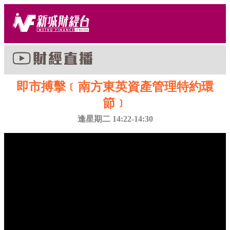
即市搏擊﹝南方東英資產管理特約環
節﹞
逢星期二 14:22-14:30